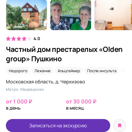
4.0
Частный дом престарелых «Olden
group» Пушкино
Недорого
Лежачие
Альцгеймер
После инсульта
Пар
Московская область, д. Черкизово
Метро: Медведково
от 1 000 ₽
от 30 000 ₽
в день
в месяц
Записаться на экскурсию