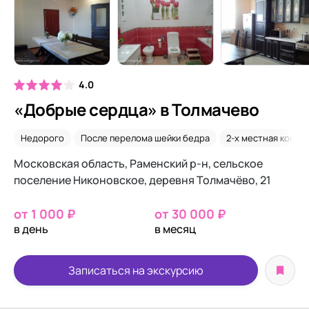
4.0
«Добрые сердца» в Толмачево
Недорого
После перелома шейки бедра
2-х местная комна
Московская область, Раменский р-н, сельское
поселение Никоновское, деревня Толмачёво, 21
от 1 000 ₽
от 30 000 ₽
в день
в месяц
Записаться на экскурсию