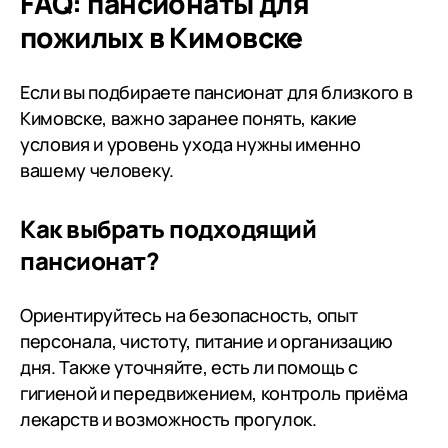
FAQ: пансионаты для
разговаривает, все принесет
благородно
пожилых в Кимовске
унесет что нужно. Комнаты
приличные, красиво все
оформлено. Более чем
Если вы подбираете пансионат для близкого в
достойное место!
Кимовске, важно заранее понять, какие
условия и уровень ухода нужны именно
вашему человеку.
Как выбрать подходящий
пансионат?
Ориентируйтесь на безопасность, опыт
персонала, чистоту, питание и организацию
дня. Также уточняйте, есть ли помощь с
гигиеной и передвижением, контроль приёма
лекарств и возможность прогулок.