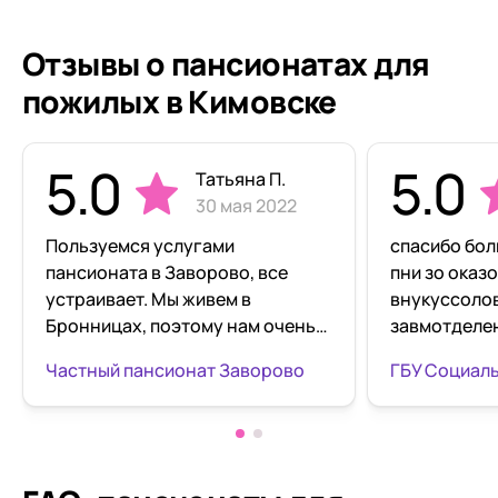
Отзывы о пансионатах для
пожилых в Кимовске
5.0
5.0
Татьяна П.
30 мая 2022
Пользуемся услугами
спасибо бо
пансионата в Заворово, все
пни зо ока
устраивает. Мы живем в
внукуссолов
Бронницах, поэтому нам очень
завмотделе
быстро и удобно доезжать до
татьяне бор
Частный пансионат Заворово
пансионата. Мама живет там уже
директора п
месяц. Ей необходимо
николаевне 
восстановление после
младшему п
инфаркта. Она очень довольна.
крепкогои здоровь и
Персонал добрый, вежливо
дальнейших 