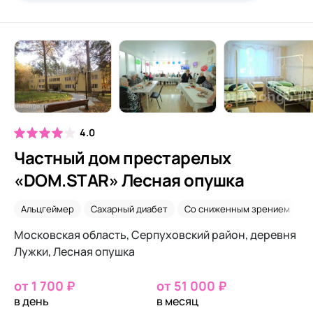
4.0
Частный дом престарелых
«DOM.STAR» Лесная опушка
Альцгеймер
Сахарный диабет
Со сниженным зрением
Д
Московская область, Серпуховский район, деревня
Лужки, Лесная опушка
от 1 700 ₽
от 51 000 ₽
в день
в месяц