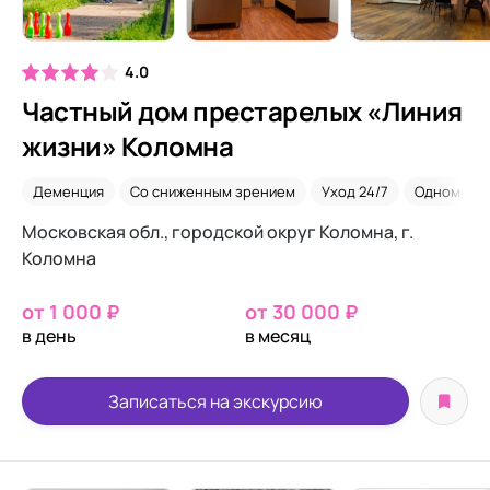
4.0
Частный дом престарелых «Линия
жизни» Коломна
Деменция
Со сниженным зрением
Уход 24/7
Одномест
Московская обл., городской округ Коломна, г.
Коломна
от 1 000 ₽
от 30 000 ₽
в день
в месяц
Записаться на экскурсию