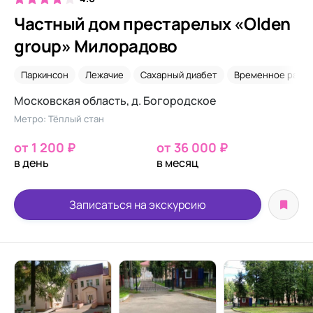
Частный дом престарелых «Olden
group» Милорадово
Паркинсон
Лежачие
Сахарный диабет
Временное разм
Московская область, д. Богородское
Метро: Тёплый стан
от 1 200 ₽
от 36 000 ₽
в день
в месяц
Записаться на экскурсию