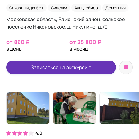
Сахарный диабет
Сиделки
Альцгеймер
Деменция
Па
Московская область, Раменский район, сельское
поселение Никоновское, д. Никулино, д.70
от 860 ₽
от 25 800 ₽
в день
в месяц
Записаться на экскурсию
4.0