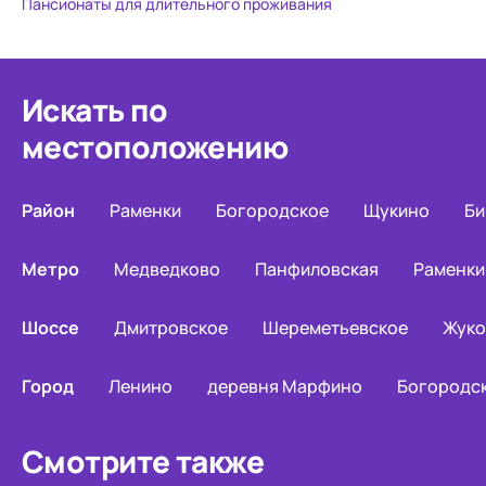
Пансионаты для длительного проживания
Искать по
местоположению
Район
Раменки
Богородское
Щукино
Би
Метро
Медведково
Панфиловская
Раменки
Шоссе
Дмитровское
Шереметьевское
Жуко
Город
Ленино
деревня Марфино
Богородс
Смотрите также