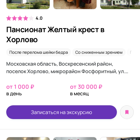
4.0
Пансионат Желтый крест в
Хорлово
После перелома шейки бедра
Со сниженным зрением
Посл
Московская область, Воскресенский район,
поселок Хорлово, микрорайон Фосфоритный, ул.
Зайцева, д.6
от 1 000 ₽
от 30 000 ₽
в день
в месяц
Записаться на экскурсию