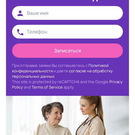
Записаться
При отправке заявки Вы соглашаетесь с
Политикой
конфиденциальности
и даете
согласие на обработку
персональных данных
This site is protected by reCAPTCHA and the Google
Privacy
Policy
and
Terms of Service
apply.