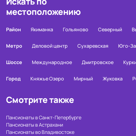
Искать по
местоположению
Район
Якиманка
Гольяново
Северный
В
Метро
Деловой центр
Сухаревская
Юго-За
Шоссе
Международное
Дмитровское
Курк
Город
Княжье Озеро
Мирный
Жуковка
Р
Смотрите также
Пансионаты в Санкт-Петербурге
Пансионаты в Астрахани
Пансионаты во Владивостоке