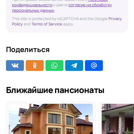
конфиденциальности
и даете
согласие на обработку
персональных данных
This site is protected by reCAPTCHA and the Google
Privacy
Policy
and
Terms of Service
apply.
Поделиться
Ближайшие пансионаты