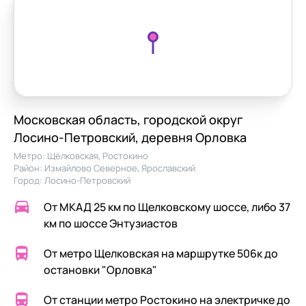
Московская область, городской округ
Лосино-Петровский, деревня Орловка
Метро:
Щёлковская
,
Ростокино
Район:
Измайлово Северное,
Ярославский
Город:
Лосино-Петровский
От МКАД 25 км по Щелковскому шоссе, либо 37
км по шоссе Энтузиастов
От метро Щелковская на маршрутке 506к до
остановки "Орловка"
От станции метро Ростокино на электричке до