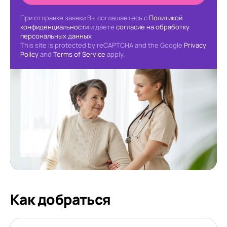
При отправке заявки Вы соглашаетесь с
Политикой
конфиденциальности
и даете
согласие на обработку
персональных данных
This site is protected by reCAPTCHA and the Google
Privacy
Policy
and
Terms of Service
apply.
Как добраться