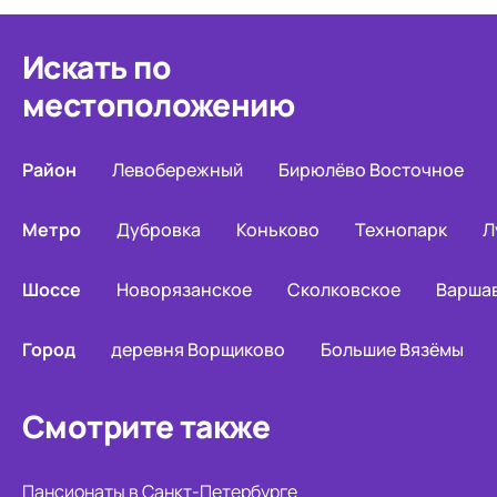
Искать по
местоположению
Район
Левобережный
Бирюлёво Восточное
Метро
Дубровка
Коньково
Технопарк
Л
Шоссе
Новорязанское
Сколковское
Варша
Город
деревня Ворщиково
Большие Вязёмы
Смотрите также
Пансионаты в Санкт-Петербурге