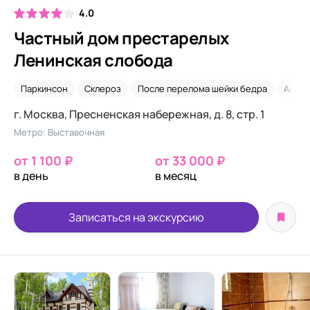
4.0
Частный дом престарелых
Ленинская слобода
Паркинсон
Склероз
После перелома шейки бедра
Альцг
г. Москва, Пресненская набережная, д. 8, стр. 1
Метро: Выставочная
от 1 100 ₽
от 33 000 ₽
в день
в месяц
Записаться на экскурсию