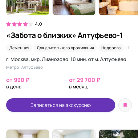
4.0
«Забота о близких» Алтуфьево-1
Деменция
Для длительного проживания
Недорого
Парк
г. Москва, мкр. Лианозово, 10 мин. от м. Алтуфьево
Метро: Алтуфьево
от 990 ₽
от 29 700 ₽
в день
в месяц
Записаться на экскурсию