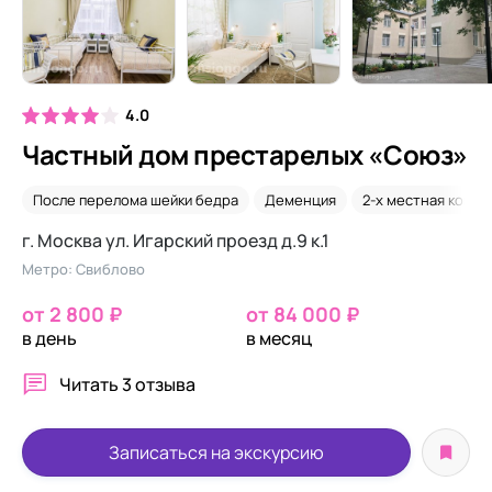
4.0
Частный дом престарелых «Союз»
После перелома шейки бедра
Деменция
2-х местная комна
г. Москва ул. Игарский проезд д.9 к.1
Метро: Свиблово
от 2 800 ₽
от 84 000 ₽
в день
в месяц
Читать
3 отзыва
Записаться на экскурсию