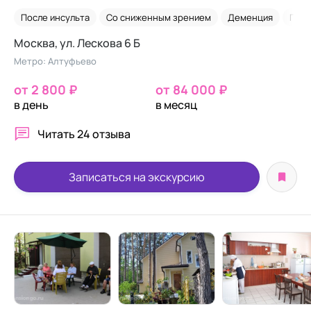
После инсульта
Со сниженным зрением
Деменция
Посл
Москва, ул. Лескова 6 Б
Метро: Алтуфьево
от 2 800 ₽
от 84 000 ₽
в день
в месяц
Читать
24 отзыва
Записаться на экскурсию