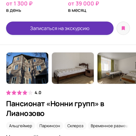
от 1 300 ₽
от 39 000 ₽
в день
в месяц
Записаться на экскурсию
4.0
Пансионат «Нонни групп» в
Лианозово
Альцгеймер
Паркинсон
Склероз
Временное размещени