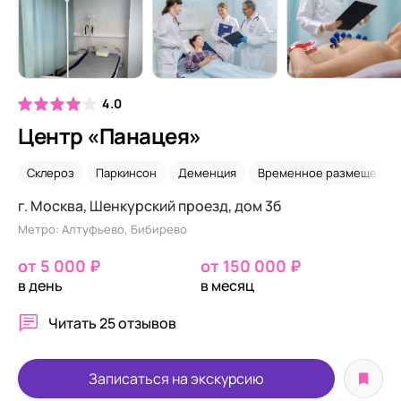
4.0
Центр «Панацея»
Склероз
Паркинсон
Деменция
Временное размещение
г. Москва, Шенкурский проезд, дом 3б
Метро: Алтуфьево, Бибирево
от 5 000 ₽
от 150 000 ₽
в день
в месяц
Читать
25 отзывов
Записаться на экскурсию