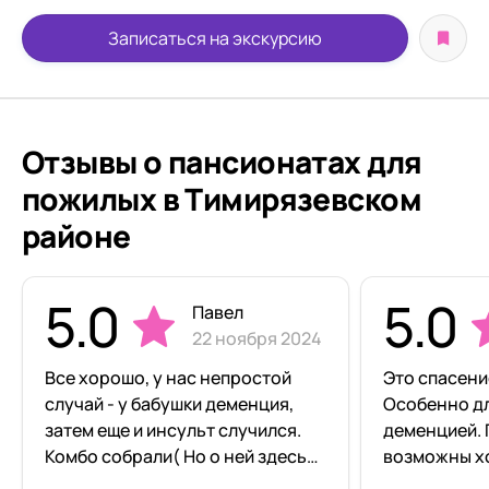
Записаться на экскурсию
Отзывы о пансионатах для
пожилых в Тимирязевском
районе
5.0
5.0
Павел
22 ноября 2024
Все хорошо, у нас непростой
Это спасени
случай - у бабушки деменция,
Особенно дл
затем еще и инсульт случился.
деменцией. Посещения
Комбо собрали( Но о ней здесь
возможны хо
заботятся хорошо, это видно по
мы наконец-