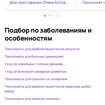
Дом престарелых Опека Алтуфьевский
Пансионат 
ее состоянию. От всей души
нормально о
рекомендую
нее была пр
обслуживаю
причем нера
А теперь, ко
Подбор по заболеваниям
и
себя взяли 
особенностям
негатив - им
:) Недешево 
Пансионаты для реабилитации после инсульта
честно, раб
деменцией -
Пансионаты для больных деменцией
труд, что о
Уход за пожилыми с плохим зрением
компенсиро
Уход за больными сахарным диабетом
внимательн
(Ольга) дер
Пансионаты для пожилых со склерозом
о пополнен
Пансионаты для реабилитация после перелома шейки
запасов нап
бедра
Администра
Пансионаты для лежачих пожилых
Анатольевна