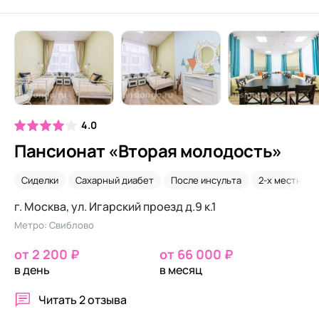
4.0
Пансионат «Вторая молодость»
Сиделки
Сахарный диабет
После инсульта
2-х местная 
г. Москва, ул. Игарский проезд д.9 к.1
Метро: Свиблово
от 2 200 ₽
от 66 000 ₽
в день
в месяц
Читать
2 отзыва