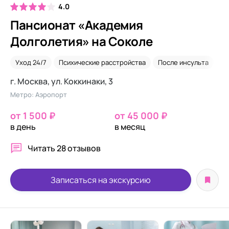
4.0
Пансионат «Академия
Долголетия» на Соколе
Уход 24/7
Психические расстройства
После инсульта
Он
г. Москва, ул. Коккинаки, 3
Метро: Аэропорт
от 1 500 ₽
от 45 000 ₽
в день
в месяц
Читать
28 отзывов
Записаться на экскурсию