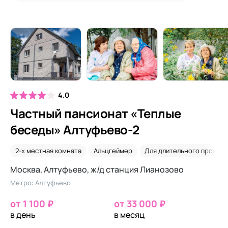
4.0
Частный пансионат «Теплые
беседы» Алтуфьево-2
2-х местная комната
Альцгеймер
Для длительного прожив
Москва, Алтуфьево, ж/д станция Лианозово
Метро: Алтуфьево
от 1 100 ₽
от 33 000 ₽
в день
в месяц