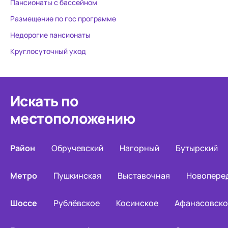
Пансионаты с бассейном
Размещение по гос программе
Недорогие пансионаты
Круглосуточный уход
Искать по
местоположению
Район
Обручевский
Нагорный
Бутырский
Метро
Пушкинская
Выставочная
Новопере
Шоссе
Рублёвское
Косинское
Афанасовско