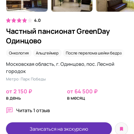
4.0
Частный пансионат GreenDay
Одинцово
Онкология
Альцгеймер
После перелома шейки бедра
Дл
Московская область, г. Одинцово, пос. Лесной
городок
Метро: Парк Победы
от 2 150 ₽
от 64 500 ₽
в день
в месяц
Читать
1 отзыв
Записаться на экскурсию