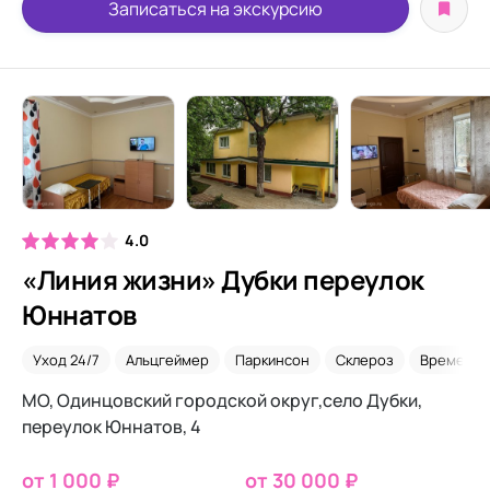
Записаться на экскурсию
4.0
«Линия жизни» Дубки переулок
Юннатов
Уход 24/7
Альцгеймер
Паркинсон
Склероз
Временно
МО, Одинцовский городской округ,село Дубки,
переулок Юннатов, 4
от 1 000 ₽
от 30 000 ₽