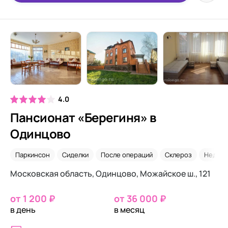
4.0
Пансионат «Берегиня» в
Одинцово
Паркинсон
Сиделки
После операций
Склероз
Недор
Московская область, Одинцово, Можайское ш., 121
от 1 200 ₽
от 36 000 ₽
в день
в месяц