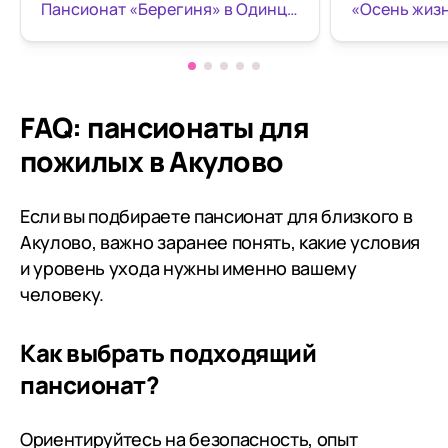
Пансионат «Берегиня» в Одинцово
«Осень жиз
решение остановить выбор
всегда чист
именно на этом пансионате.
территория,
на даче. Сп
заботу о мо
Рекомендую
FAQ: пансионаты для
пожилых в Акулово
Если вы подбираете пансионат для близкого в
Акулово, важно заранее понять, какие условия
и уровень ухода нужны именно вашему
человеку.
Как выбрать подходящий
пансионат?
Ориентируйтесь на безопасность, опыт