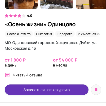
4.0
«Осень жизни» Одинцово
После инсульта
Онкология
Недорого
2-х местная комна
МО, Одинцовский городской округ,село Дубки, ул.
Московская д. 16
от 1 800 ₽
от 54 000 ₽
в день
в месяц
Читать
4 отзыва
Записаться на экскурсию