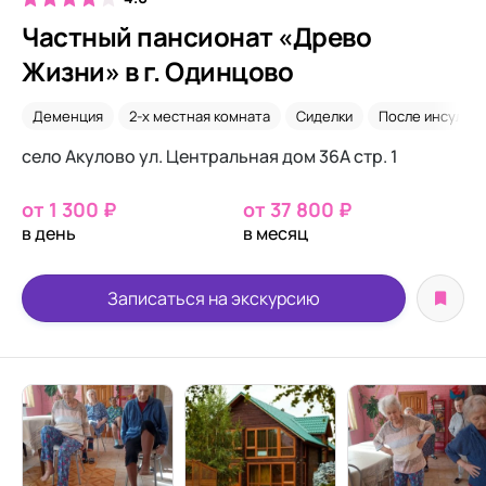
Частный пансионат «Древо
Жизни» в г. Одинцово
Деменция
2-х местная комната
Сиделки
После инсульта
село Акулово ул. Центральная дом 36А стр. 1
от 1 300 ₽
от 37 800 ₽
в день
в месяц
Записаться на экскурсию