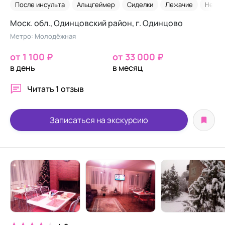
После инсульта
Альцгеймер
Сиделки
Лежачие
Недор
Моск. обл., Одинцовский район, г. Одинцово
Метро: Молодёжная
от 1 100 ₽
от 33 000 ₽
в день
в месяц
Читать
1 отзыв
Записаться на экскурсию