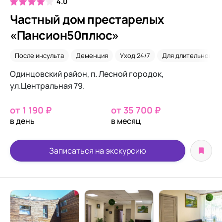
4.0
Частный дом престарелых
«Пансион50плюс»
После инсульта
Деменция
Уход 24/7
Для длительного 
Одинцовский район, п. Лесной городок,
ул.Центральная 79.
от 1 190 ₽
от 35 700 ₽
в день
в месяц
Записаться на экскурсию