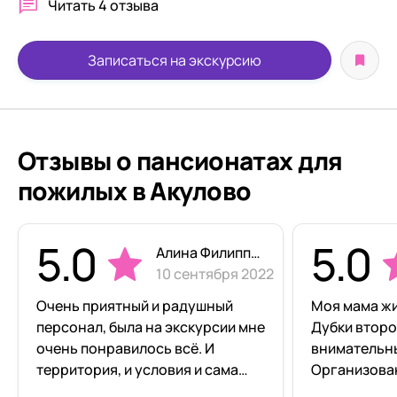
Читать
4 отзыва
Записаться на экскурсию
Отзывы о пансионатах для
пожилых в Акулово
5.0
5.0
Алина Филиппова
10 сентября 2022
Очень приятный и радушный
Моя мама жи
персонал, была на экскурсии мне
Дубки второ
очень понравилось всё. И
внимательн
территория, и условия и сама
Организова
обстановка в доме. Приняли
свежем возд