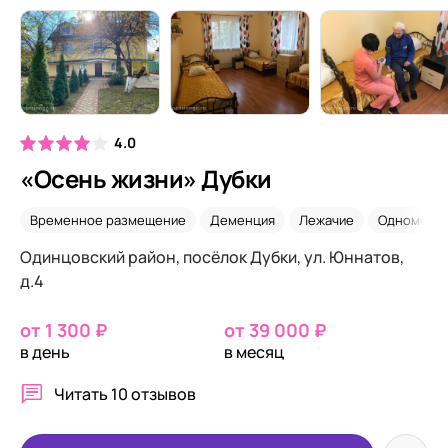
4.0
«Осень жизни» Дубки
Временное размещение
Деменция
Лежачие
Одноместн
Одинцовский район, посёлок Дубки, ул. Юннатов,
д.4
от 1 300 ₽
от 39 000 ₽
в день
в месяц
Читать
10 отзывов