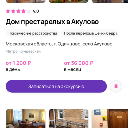
4.0
Дом престарелых в Акулово
Психические расстройства
После перелома шейки бедра
Д
Московская область, г. Одинцово, село Акулово
Метро: Кунцевская
от 1 200 ₽
от 36 000 ₽
в день
в месяц
Записаться на экскурсию