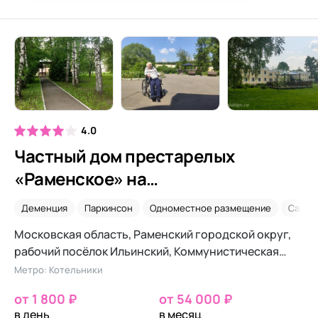
4.0
Частный дом престарелых
«Раменское» на
Коммунистической
Деменция
Паркинсон
Одноместное размещение
Сахар
Московская область, Раменский городской округ,
рабочий посёлок Ильинский, Коммунистическая
улица, 123
Метро: Котельники
от 1 800 ₽
от 54 000 ₽
в день
в месяц