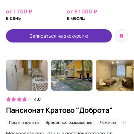
от 1 700 ₽
от 51 000 ₽
в день
в месяц
Записаться на экскурсию
4.0
Пансионат Кратово "Доброта"
После инсульта
Временное размещение
Лежачие
Посл
Московская обл., дачный посёлок Кратово, ул.