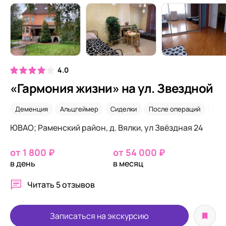
4.0
«Гармония жизни» на ул. Звездной
Деменция
Альцгеймер
Сиделки
После операций
Пар
ЮВАО; Раменский район, д. Вялки, ул Звёздная 24
от 1 800 ₽
от 54 000 ₽
в день
в месяц
Читать
5 отзывов
Записаться на экскурсию