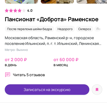
4.0
Пансионат «Доброта» Раменское
После перелома шейки бедра
Недорого
Склероз
После 
Московская область, Раменский р-н, городское
поселение Ильинский, п. г. т. Ильинский, Ленинская
ул., 16/4
Метро: Выхино
от 2 000 ₽
от 60 000 ₽
в день
в месяц
Читать
5 отзывов
Записаться на экскурсию