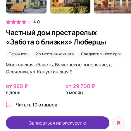
4.0
Частный дом престарелых
«Забота о близких» Люберцы
Паркинсон
2-х местная комната
Для длительного проживан
Московская область, Вялковское поселение, д.
Осеченки, ул. Капустинская 9
от 990 ₽
от 29 700 ₽
в день
в месяц
Читать
10 отзывов
Записаться на экскурсию