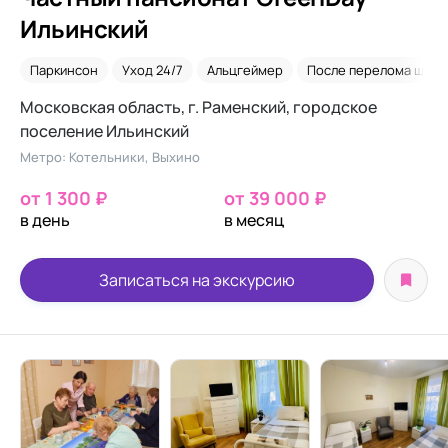
Ильинский
Паркинсон
Уход 24/7
Альцгеймер
После перелома шейк
Московская область, г. Раменский, городское
поселение Ильинский
Метро: Котельники, Выхино
от 1 300 ₽
от 39 000 ₽
в день
в месяц
Записаться на экскурсию