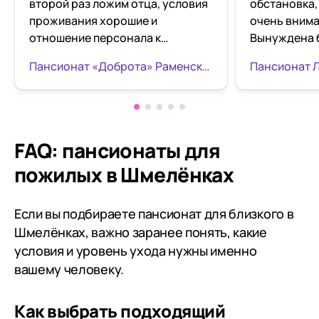
второй раз ложим отца, условия
обстановка,
проживания хорошие и
очень внима
отношение персонала к
Вынуждена б
пожилым людям на высоте,
до операции
Пансионат «Доброта» Раменское
Пансионат 
кормят пятиразовым
бедра). При
разнообразным
и без предуп
питанием.Хорошо и следят за
лежачий был
здоровьем, очень довольны.
Никаких про
Минусы: нет.
следят очен
FAQ: пансионаты для
ходячими в 
пожилых в Шмелёнках
аниматоры,
телевизора,
Территория 
Если вы подбираете пансионат для близкого в
красивая и 
Шмелёнках, важно заранее понять, какие
условия и уровень ухода нужны именно
вашему человеку.
Как выбрать подходящий