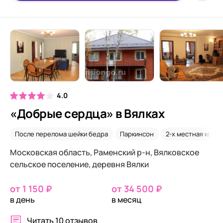
4.0
«Добрые сердца» в Вялках
После перелома шейки бедра
Паркинсон
2-х местная комн
Московская область, Раменский р-н, Вялковское
сельское поселение, деревня Вялки
от 1 150 ₽
от 34 500 ₽
в день
в месяц
Читать
10 отзывов