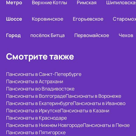
Метро
Верхние Котлы
Римская
Шипиловска
Шоссе
Коровинское
Егорьевское
Старомо
Город
посёлок Битца
Первомайское
Чехов
Смотрите также
Пансионаты в Санкт-Петербурге
Пансионаты в Астрахани
Пансионаты во Владивостоке
Пансионаты в Волгограде
Пансионаты в Воронеже
Пансионаты в Екатеринбурге
Пансионаты в Иваново
Пансионаты в Иркутске
Пансионаты в Казани
Пансионаты в Краснодаре
Пансионаты в Нижнем Новгороде
Пансионаты в Пензе
Пансионаты в Пятигорске