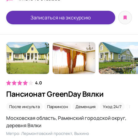
Записаться на экскурсию
4.0
Пансионат GreenDay Вялки
После инсульта
Паркинсон
Деменция
Уход 24/7
Посл
Московская область, Раменский городской округ,
деревня Вялки
Метро: Лермонтовский проспект, Выхино