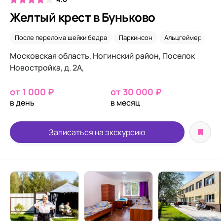
Желтый крест в Буньково
После перелома шейки бедра
Паркинсон
Альцгеймер
Н
Московская область, Ногинский район, Поселок
Новостройка, д. 2А,
от 1 000 ₽
от 30 000 ₽
в день
в месяц
Записаться на экскурсию