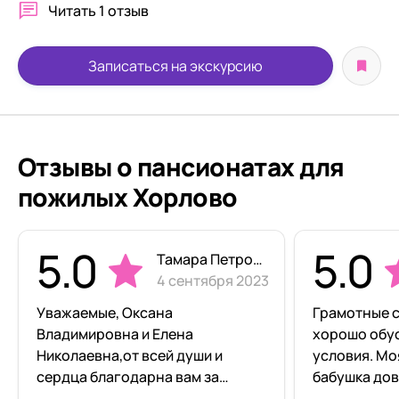
Читать
1 отзыв
Записаться на экскурсию
Отзывы о пансионатах для
пожилых Хорлово
5.0
5.0
Тамара Петровна Кузнецова
4 сентября 2023
Уважаемые, Оксана
Грамотные с
Владимировна и Елена
хорошо обу
Николаевна,от всей души и
условия. Мо
сердца благодарна вам за
бабушка дов
созданный вами теплый,добрый
Спасибо ог