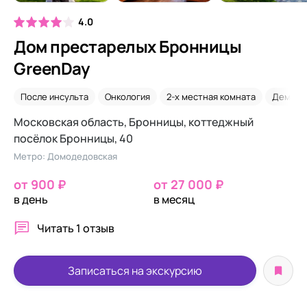
4.0
Дом престарелых Бронницы
GreenDay
После инсульта
Онкология
2-х местная комната
Деменц
Московская область, Бронницы, коттеджный
посёлок Бронницы, 40
Метро: Домодедовская
от 900 ₽
от 27 000 ₽
в день
в месяц
Читать
1 отзыв
Записаться на экскурсию