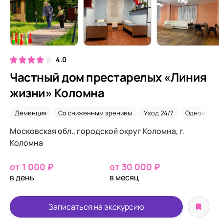
4.0
Частный дом престарелых «Линия
жизни» Коломна
Деменция
Со сниженным зрением
Уход 24/7
Одномест
Московская обл., городской округ Коломна, г.
Коломна
от 1 000 ₽
от 30 000 ₽
в день
в месяц
Записаться на экскурсию