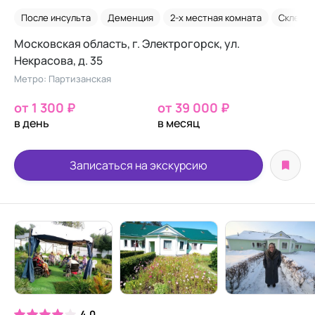
отделение
После инсульта
Деменция
2-х местная комната
Склеро
Московская область, г. Электрогорск, ул.
Некрасова, д. 35
Метро: Партизанская
от 1 300 ₽
от 39 000 ₽
в день
в месяц
Записаться на экскурсию
4.0