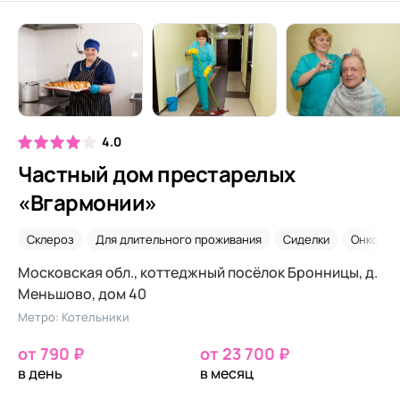
4.0
Частный дом престарелых
«Вгармонии»
Склероз
Для длительного проживания
Сиделки
Онколог
Московская обл., коттеджный посёлок Бронницы, д.
Меньшово, дом 40
Метро: Котельники
от 790 ₽
от 23 700 ₽
в день
в месяц