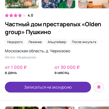
4.0
Частный дом престарелых «Olden
group» Пушкино
Недорого
Лежачие
Альцгеймер
После инсульта
Пар
Московская область, д. Черкизово
Метро: Медведково
от 1 000 ₽
от 30 000 ₽
в день
в месяц
Записаться на экскурсию