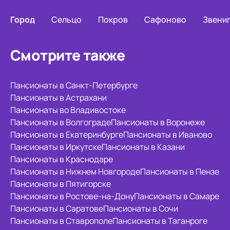
Город
Сельцо
Покров
Сафоново
Звени
Смотрите также
Пансионаты в Санкт-Петербурге
Пансионаты в Астрахани
Пансионаты во Владивостоке
Пансионаты в Волгограде
Пансионаты в Воронеже
Пансионаты в Екатеринбурге
Пансионаты в Иваново
Пансионаты в Иркутске
Пансионаты в Казани
Пансионаты в Краснодаре
Пансионаты в Нижнем Новгороде
Пансионаты в Пензе
Пансионаты в Пятигорске
Пансионаты в Ростове-на-Дону
Пансионаты в Самаре
Пансионаты в Саратове
Пансионаты в Сочи
Пансионаты в Ставрополе
Пансионаты в Таганроге