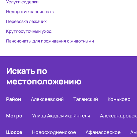
Услуги сиделки
Недорогие пансионаты
Перевозка лежачих
Круглосуточный уход
Пансионаты для проживания с животными
Искать по
местоположению
Район
Алексеевский
Таганский
Коньково
Метро
Улица Академика Янгеля
Александровск
Шоссе
Новосходненское
Афанасовское
Ам