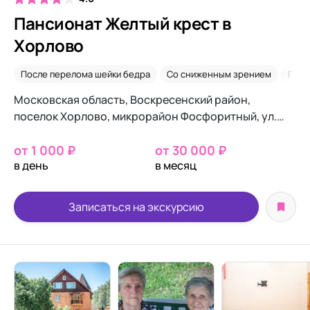
Пансионат Желтый крест в
Хорлово
После перелома шейки бедра
Со сниженным зрением
Посл
Московская область, Воскресенский район,
поселок Хорлово, микрорайон Фосфоритный, ул.
Зайцева, д.6
от 1 000 ₽
от 30 000 ₽
в день
в месяц
Записаться на экскурсию