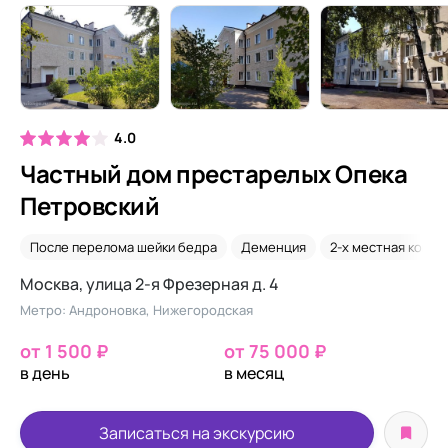
4.0
Частный дом престарелых Опека
Петровский
После перелома шейки бедра
Деменция
2-х местная комна
Москва, улица 2-я Фрезерная д. 4
Метро: Андроновка, Нижегородская
от 1 500 ₽
от 75 000 ₽
в день
в месяц
Записаться на экскурсию