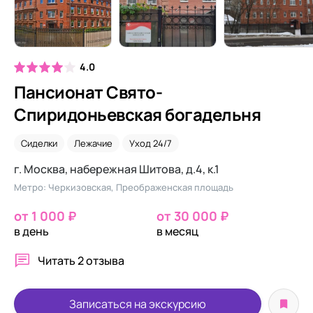
4.0
Пансионат Свято-
Спиридоньевская богадельня
Сиделки
Лежачие
Уход 24/7
г. Москва, набережная Шитова, д.4, к.1
Метро: Черкизовская, Преображенская площадь
от 1 000 ₽
от 30 000 ₽
в день
в месяц
Читать
2 отзыва
Записаться на экскурсию