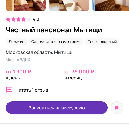
4.0
Частный пансионат Мытищи
Лежачие
Одноместное размещение
После операций
Ух
Московская область, Мытищи,
Метро: ВДНХ
от 1 300 ₽
от 39 000 ₽
в день
в месяц
Читать
1 отзыв
Записаться на экскурсию