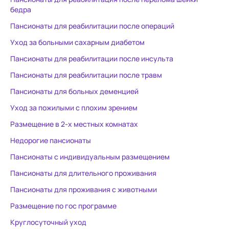
надо забирать, т.к. ее так
Администра
бедра
закормили снотворными , что
Анатольевна
она перестала ходить. Итогом
когда отдыха
Пансионаты для реабилитации после операций
пребывания в данном
выходные на связи
Уход за больными сахарным диабетом
пансионате стал лекарственный
спасибо реа
Пансионаты для реабилитации после инсульта
делирий у мамы!(( Который
Алексею: за
закончился инсультом . Есть мед
ходить посл
Пансионаты для реабилитации после травм
.заключение. Это не
эндопротез
Пансионаты для больных деменцией
медицинское учреждение, а
действитель
Уход за пожилыми с плохим зрением
пансионат для пожилых людей!!
прозрачно и 
Зачем позиционировать
услугам.
Размещение в 2-х местных комнатах
реабилитацию больных
Недорогие пансионаты
деменцией и Альцгеймером - не
Пансионаты с индивидуальным размещением
объяснимо! Профильных
сотрудников в 20-м году не
Пансионаты для длительного проживания
было! Большие сомнения, что
Пансионаты для проживания с животными
появились.. Берегите своих
Размещение по гос программе
близких!
Круглосуточный уход