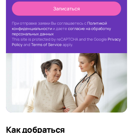
Записаться
При отправке заявки Вы соглашаетесь с
Политикой
конфиденциальности
и даете
согласие на обработку
персональных данных
This site is protected by reCAPTCHA and the Google
Privacy
Policy
and
Terms of Service
apply.
Как добраться