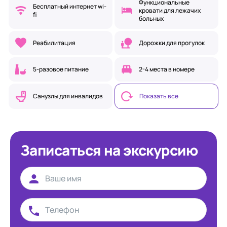
Функциональные
Бесплатный интернет wi-
кровати для лежачих
fi
больных
Реабилитация
Дорожки для прогулок
5-разовое питание
2-4 места в номере
Санузлы для инвалидов
Показать все
Записаться на экскурсию