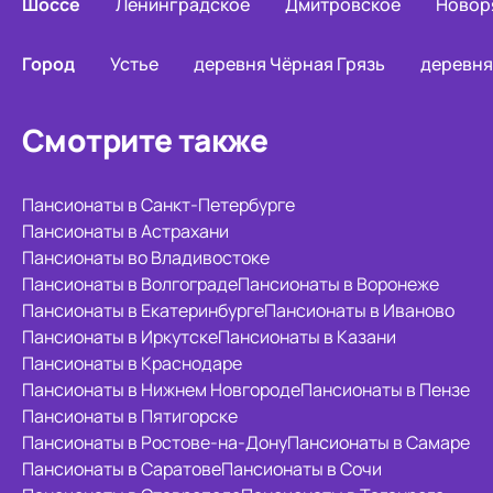
Шоссе
Ленинградское
Дмитровское
Новор
Город
Устье
деревня Чёрная Грязь
деревня
Смотрите также
Пансионаты в Санкт-Петербурге
Пансионаты в Астрахани
Пансионаты во Владивостоке
Пансионаты в Волгограде
Пансионаты в Воронеже
Пансионаты в Екатеринбурге
Пансионаты в Иваново
Пансионаты в Иркутске
Пансионаты в Казани
Пансионаты в Краснодаре
Пансионаты в Нижнем Новгороде
Пансионаты в Пензе
Пансионаты в Пятигорске
Пансионаты в Ростове-на-Дону
Пансионаты в Самаре
Пансионаты в Саратове
Пансионаты в Сочи