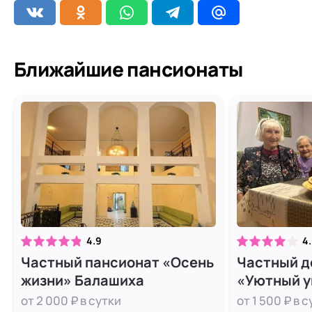
Ближайшие пансионаты
4.9
4
Частный пансионат «Осень
Частный д
жизни» Балашиха
«Уютный у
Салтыков
от 2 000 ₽ в сутки
от 1 500 ₽ в 