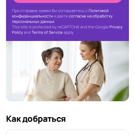
При отправке заявки Вы соглашаетесь с
Политикой
конфиденциальности
и даете
согласие на обработку
персональных данных
This site is protected by reCAPTCHA and the Google
Privacy
Policy
and
Terms of Service
apply.
Как добраться