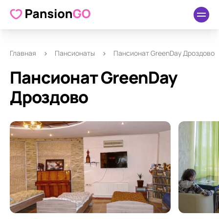
О пансионате
Удобства
Как добраться
Отзывы
Главная
Пансионаты
Пансионат GreenDay Дроздово
Пансионат GreenDay
Дроздово