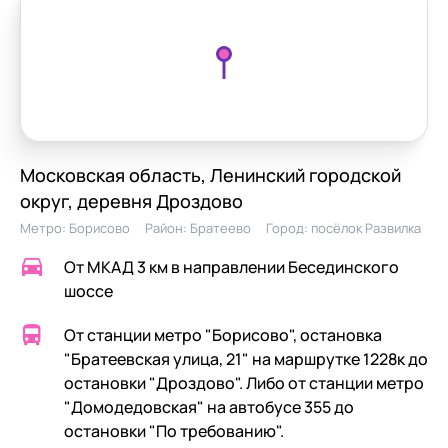
Московская область, Ленинский городской
округ, деревня Дроздово
Метро:
Борисово
Район:
Братеево
Город:
посёлок Развилка
От МКАД 3 км в направлении Бесединского
шоссе
От станции метро "Борисово", остановка
"Братеевская улица, 21" на маршрутке 1228к до
остановки "Дроздово". Либо от станции метро
"Домодедовская" на автобусе 355 до
остановки "По требованию".