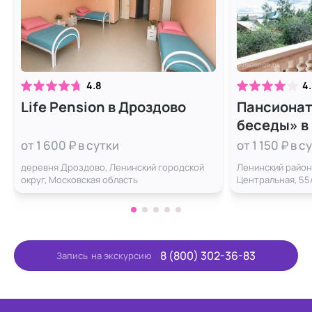
4.8
4
Life Pension в Дроздово
Пансионат
беседы» в
от 1 600 ₽ в сутки
от 1 150 ₽ в с
деревня Дроздово, Ленинский городской
Ленинский район
округ, Московская область
Центральная, 55
8 (800) 302-36-83
Запись
на экскурсию