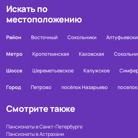
Искать по
местоположению
Район
Восточный
Сокольники
Алтуфьевски
Метро
Кропоткинская
Каховская
Сокольни
Шоссе
Шереметьевское
Калужское
Симфер
Город
Петрово
посёлок Назарьево
поселок
Смотрите также
Пансионаты в Санкт-Петербурге
Пансионаты в Астрахани