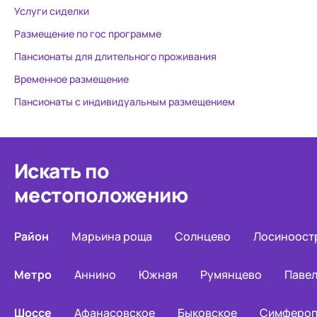
Услуги сиделки
Размещение по гос программе
Пансионаты для длительного проживания
Временное размещение
Пансионаты с индивидуальным размещением
Искать по
местоположению
Район
Марьина роща
Солнцево
Лосиноост
Метро
Аннино
Южная
Румянцево
Павел
Шоссе
Афанасовское
Быковское
Симфероп