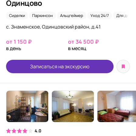
Одинцово
Сиделки
Паркинсон
Альцгеймер
Уход 24/7
Для длите
с. Знаменское, Одинцовский район, д.41
от 1 150 ₽
от 34 500 ₽
в день
в месяц
Записаться на экскурсию
4.0