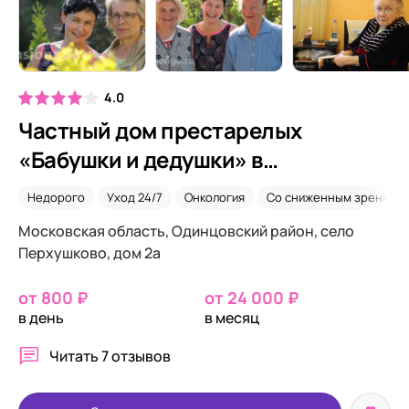
4.0
Частный дом престарелых
«Бабушки и дедушки» в
Перхушково
Недорого
Уход 24/7
Онкология
Со сниженным зрением
Московская область, Одинцовский район, село
Перхушково, дом 2а
от 800 ₽
от 24 000 ₽
в день
в месяц
Читать
7 отзывов