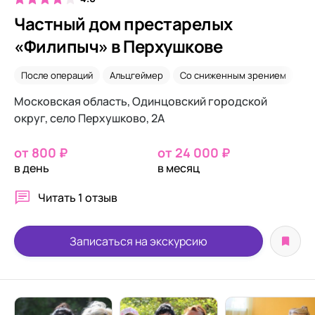
Частный дом престарелых
«Филипыч» в Перхушкове
После операций
Альцгеймер
Со сниженным зрением
Па
Московская область, Одинцовский городской
округ, село Перхушково, 2А
от 800 ₽
от 24 000 ₽
в день
в месяц
Читать
1 отзыв
Записаться на экскурсию