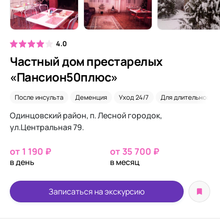
4.0
Частный дом престарелых
«Пансион50плюс»
После инсульта
Деменция
Уход 24/7
Для длительного 
Одинцовский район, п. Лесной городок,
ул.Центральная 79.
от 1 190 ₽
от 35 700 ₽
в день
в месяц
Записаться на экскурсию