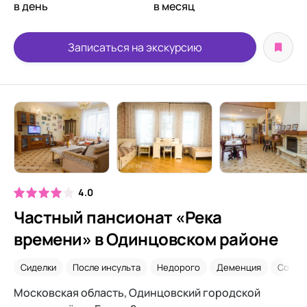
в день
в месяц
Записаться на экскурсию
4.0
Частный пансионат «Река
времени» в Одинцовском районе
Сиделки
После инсульта
Недорого
Деменция
Со сн
Московская область, Одинцовский городской