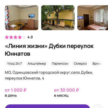
4.0
«Линия жизни» Дубки переулок
Юннатов
Уход 24/7
Альцгеймер
Паркинсон
Склероз
Временно
МО, Одинцовский городской округ,село Дубки,
переулок Юннатов, 4
от 1 000 ₽
от 30 000 ₽
в день
в месяц