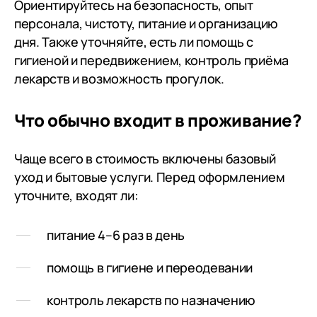
Ориентируйтесь на безопасность, опыт
нами, и поддержки. Не можем не
персонала, чистоту, питание и организацию
отметить нянечку Ольгу
дня. Также уточняйте, есть ли помощь с
Лемешко - доброго душевного
гигиеной и передвижением, контроль приёма
человека, под чьим постоянным
лекарств и возможность прогулок.
вниманием находится наша тетя.
Еще раз выражаем
благодарность Светлане
Что обычно входит в проживание?
Вячеславовне и всем
сотрудникам пансионата
Чаще всего в стоимость включены базовый
«Филипыч»,и поздравляем с
уход и бытовые услуги. Перед оформлением
наступающим 2025 годом! С
уточните, входят ли:
уважением, Ольга и Дмитрий
Марковы.
питание 4–6 раз в день
помощь в гигиене и переодевании
контроль лекарств по назначению