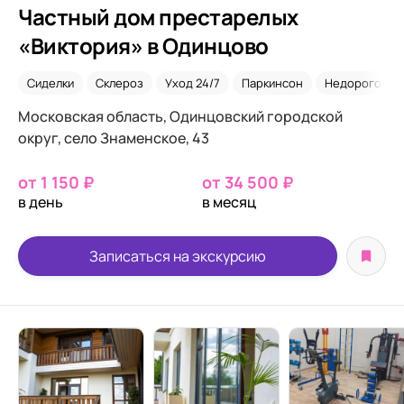
Частный дом престарелых
«Виктория» в Одинцово
Сиделки
Склероз
Уход 24/7
Паркинсон
Недорого
Московская область, Одинцовский городской
округ, село Знаменское, 43
от 1 150 ₽
от 34 500 ₽
в день
в месяц
Записаться на экскурсию