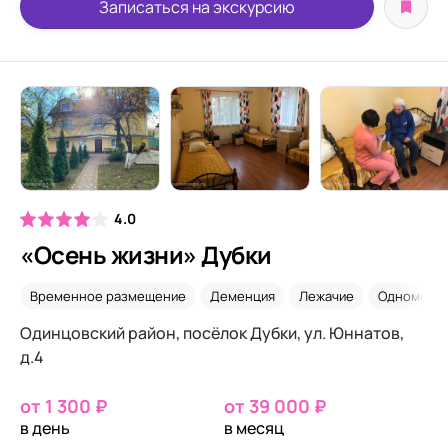
Записаться на экскурсию
4.0
«Осень жизни» Дубки
Временное размещение
Деменция
Лежачие
Одноместн
Одинцовский район, посёлок Дубки, ул. Юннатов,
д.4
от 1 300 ₽
от 39 000 ₽
в день
в месяц