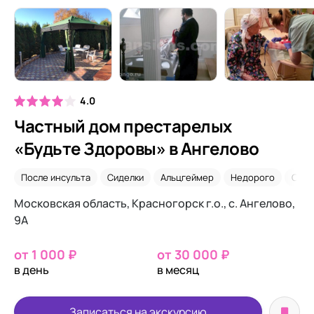
4.0
Частный дом престарелых
«Будьте Здоровы» в Ангелово
После инсульта
Сиделки
Альцгеймер
Недорого
Саха
Московская область, Красногорск г.о., с. Ангелово,
9А
от 1 000 ₽
от 30 000 ₽
в день
в месяц
Записаться на экскурсию