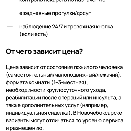
расположени
ежедневные прогулки/досуг
горке, над 
поразила д
наблюдение 24/7 и тревожная кнопка
атмосфера, 
(если есть)
местах мы, 
увидели. Ещ
Когда разм
От чего зависит цена?
Борисовича 
Доброта, то
Цена зависит от состояния пожилого человека
месяц. На с
(самостоятельный/малоподвижный/лежачий),
пошёл трети
формата комнаты (1–3-местная),
не хочет от
необходимости круглосуточного ухода,
реабилитации после операций или инсульта, а
также дополнительных услуг (например,
индивидуальная сиделка). В Новочебоксарске
варианты могут отличаться по уровню сервиса
и размещению.