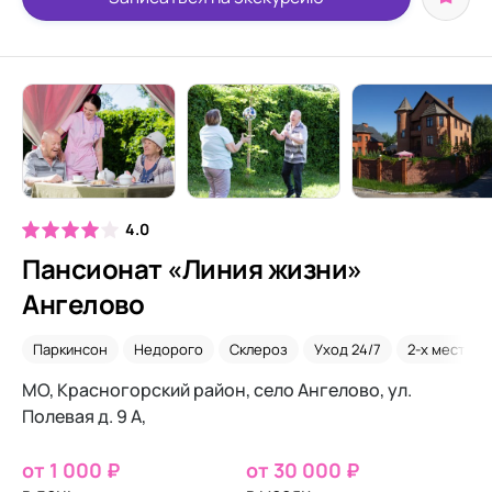
4.0
Пансионат «Линия жизни»
Ангелово
Паркинсон
Недорого
Склероз
Уход 24/7
2-х местная
МО, Красногорский район, село Ангелово, ул.
Полевая д. 9 А,
от 1 000 ₽
от 30 000 ₽