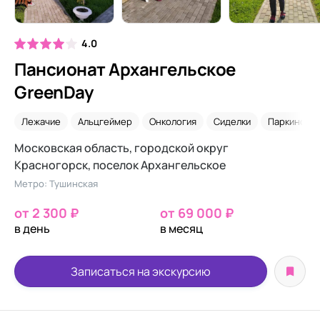
4.0
Пансионат Архангельское
GreenDay
Лежачие
Альцгеймер
Онкология
Сиделки
Паркинсон
Московская область, городской округ
Красногорск, поселок Архангельское
Метро: Тушинская
от 2 300 ₽
от 69 000 ₽
в день
в месяц
Записаться на экскурсию