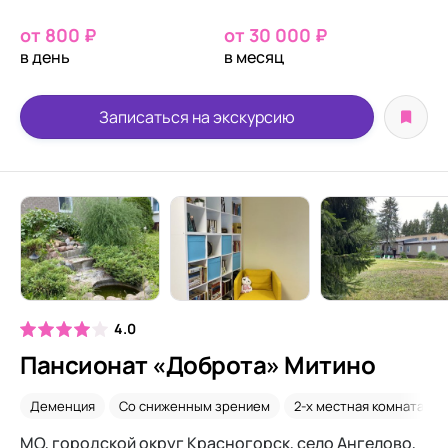
от 800 ₽
от 30 000 ₽
в день
в месяц
Записаться на экскурсию
4.0
Пансионат «Доброта» Митино
Деменция
Со сниженным зрением
2-х местная комната
МО, городской округ Красногорск, село Ангелово, ​