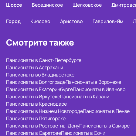
Шоссе
Бесединское
Щёлковское
Дмитровс
Город
Киясово
Аристово
Гаврилов-Ям
Л
Смотрите также
Пансионаты в Санкт-Петербурге
Пансионаты в Астрахани
Пансионаты во Владивостоке
Пансионаты в Волгограде
Пансионаты в Воронеже
Пансионаты в Екатеринбурге
Пансионаты в Иваново
Пансионаты в Иркутске
Пансионаты в Казани
Пансионаты в Краснодаре
Пансионаты в Нижнем Новгороде
Пансионаты в Пензе
Пансионаты в Пятигорске
Пансионаты в Ростове-на-Дону
Пансионаты в Самаре
Пансионаты в Саратове
Пансионаты в Сочи