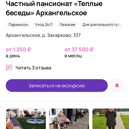
Частный пансионат «Теплые
беседы» Архангельское
Паркинсон
Уход 24/7
Лежачие
Для длительного прожив
Архангельское, д. Захарково, 337
от 1 250 ₽
от 37 500 ₽
в день
в месяц
Читать
3 отзыва
Записаться на экскурсию