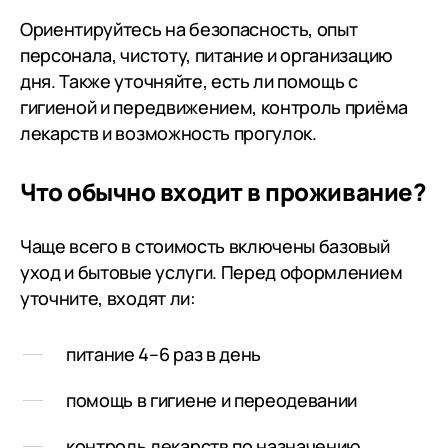
Ирина узнал
Ориентируйтесь на безопасность, опыт
Борисович п
персонала, чистоту, питание и организацию
песни испол
дня. Также уточняйте, есть ли помощь с
Кремлёвском
гигиеной и передвижением, контроль приёма
концертах в
лекарств и возможность прогулок.
народные ко
сей день), 
организоват
Что обычно входит в проживание?
остальных 
литературн
Чаще всего в стоимость включены базовый
вечер. Спус
уход и бытовые услуги. Перед оформлением
эта её идея
уточните, входят ли:
воплощена в
Борисович б
объехали зн
питание 4–6 раз в день
количество 
помощь в гигиене и переодевании
пожилых, но
этом, так ка
контроль лекарств по назначению
замечатель