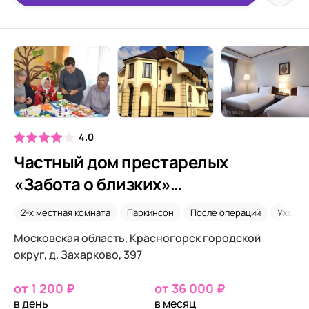
4.0
Частный дом престарелых
«Забота о близких»
Архангельское-1
2-х местная комната
Паркинсон
После операций
Уход 2
Московская область, Красногорск городской
округ, д. Захарково, 397
от 1 200 ₽
от 36 000 ₽
в день
в месяц