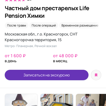
Частный дом престарелых Life
Pension Химки
После травм
После операций
Временное размещение
У
Московская обл., г.о. Красногорск, СНТ
Красногорочка территория, 15
Метро: Планерная, Речной вокзал
от 1 600 ₽
от 48 000 ₽
в день
в месяц
Записаться на экскурсию