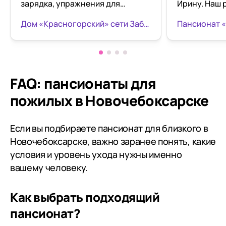
зарядка, упражнения для
Ирину. Наш 
памяти, творческие занятия.
Анатолий Б
Дом «Красногорский» сети Забота и Уход
Пансионат 
Хорошая еда, внутри чисто,
настоящий м
красиво. За обедом хором поют
пансионате 
песни) каждый день персонал
Он очень до
присылает небольшой фото и
что пансион
видео отчёт. Моя бабушка очень
хвойном лес
FAQ: пансионаты для
довольна
совершать п
пожилых в Новочебоксарске
воздухе. Он
добротным 
питанием. М
Если вы подбираете пансионат для близкого в
было сказан
Новочебоксарске, важно заранее понять, какие
обслуживаю
условия и уровень ухода нужны именно
на вопрос: «
вашему человеку.
тебя какие-
пожелания?
Как выбрать подходящий
лаконичный 
хорошо!» Ко
пансионат?
по прибыти