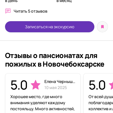
в день
в месяц
Читать
5 отзывов
Записаться на экскурсию
Отзывы о пансионатах для
пожилых в Новочебоксарске
5.0
5.0
Елена Чернышова
10 мая 2025
Хорошее место, где много
От всей душ
внимания уделяют каждому
поблагодар
постояльцу. Много активностей,
коллектив и