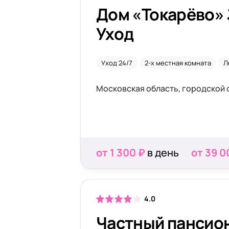
Дом «Токарёво» 
Уход
Уход 24/7
2-х местная комната
Л
от 1 300 ₽
в день
от 39 0
4.0
Частный пансио