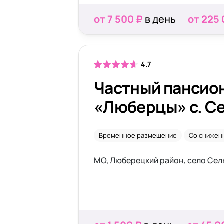
от 7 500 ₽
в день
от 225
4.7
Частный пансио
«Люберцы» с. С
Временное размещение
Со снижен
МО, Люберецкий район, село Сел