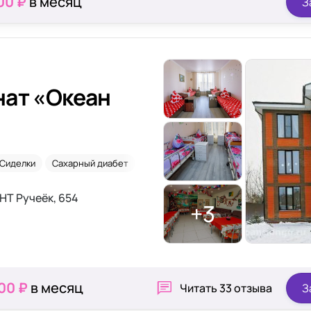
00 ₽
в месяц
З
нат «Океан
Сиделки
Сахарный диабет
НТ Ручеёк, 654
+3
00 ₽
в месяц
Читать
33 отзыва
З