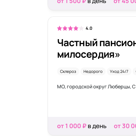
от 1 500 ₽
в день
от 45 0
4.0
Частный пансио
милосердия»
Склероз
Недорого
Уход 24/7
МО, городской округ Люберцы, С
от 1 000 ₽
в день
от 30 0