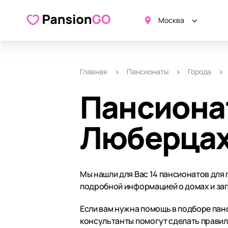
Москва
Главная
Пансионаты
Города
Пансиона
Люберца
Мы нашли для Вас 14 пансионатов для
подробной информацией о домах и зап
Если вам нужна помощь в подборе панс
консультанты помогут сделать прави