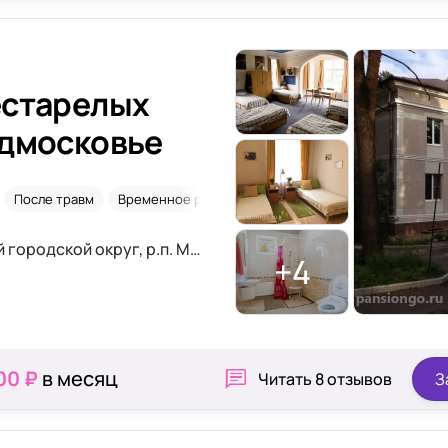
естарелых
одмосковье
После травм
Временное размещение
Склероз
Московская область, Люберецкий городской округ, р.п. Малаховка, ул. Красная Змеёвка,д.15, Москва
+4
00 ₽
в месяц
Читать
8 отзывов
З