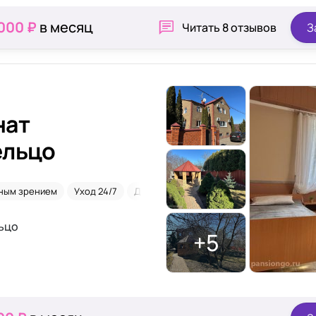
 000 ₽
в месяц
Читать
8 отзывов
З
нат
ельцо
ным зрением
Уход 24/7
Деменция
Паркинсон
ьцо
+5