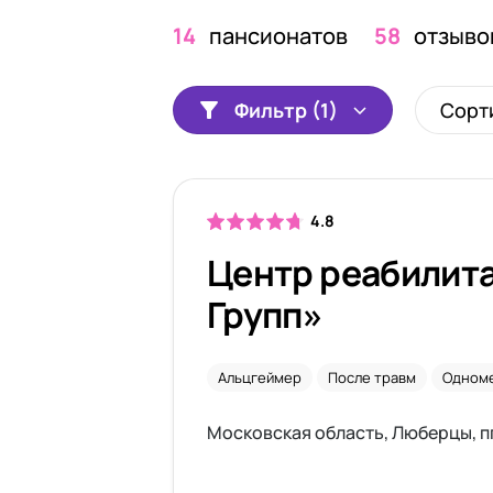
14
пансионатов
58
отзыво
Фильтр (1)
Сорт
4.8
Центр реабилитации «
Групп»
Альцгеймер
После травм
Одном