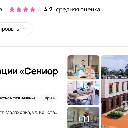
в
4.2
средняя оценка
ировать
Сениор
естное размещение
Паркинсон
После инсульта
Московская область, Люберцы, пгт. Малаховка, ул. Константинова, 42А
+11