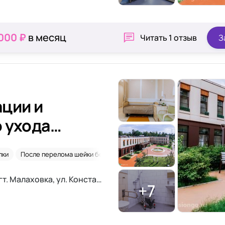
 000 ₽
в месяц
Читать
1 отзыв
З
ции и
 ухода
лки
После перелома шейки бедра
Уход 24/7
Московская область, Люберцы, пгт. Малаховка, ул. Константинова, 42А
+7