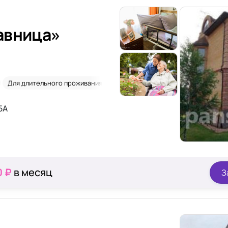
авница»
Для длительного проживания
Лежачие
Склероз
5А
0 ₽
в месяц
З