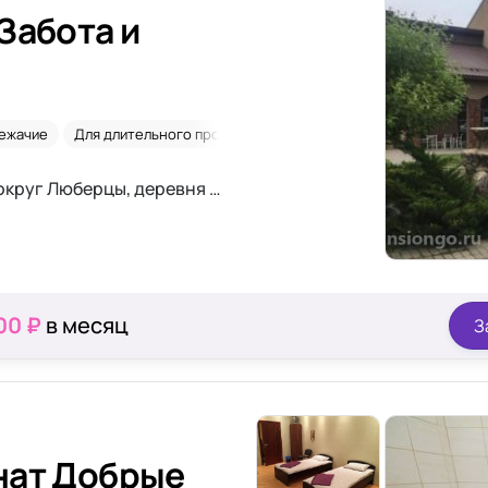
Забота и
ежачие
Для длительного проживания
Сиделки
Московская область, городской округ Люберцы, деревня Токарёво
00 ₽
в месяц
З
нат Добрые