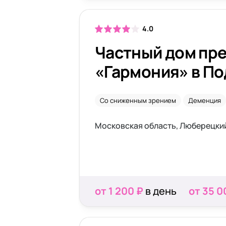
4.0
Частный дом пр
«Гармония» в П
Со сниженным зрением
Деменция
от 1 200 ₽
в день
от 35 0