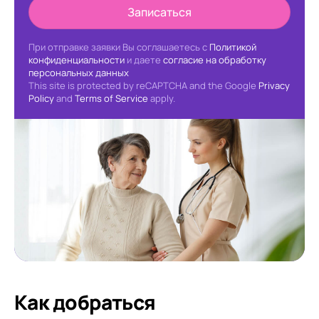
Записаться
При отправке заявки Вы соглашаетесь с
Политикой
конфиденциальности
и даете
согласие на обработку
персональных данных
This site is protected by reCAPTCHA and the Google
Privacy
Policy
and
Terms of Service
apply.
Как добраться