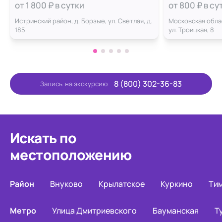
от 1 800 ₽ в сутки
от 800 ₽ в су
Истринский район, д. Борзые, ул. Светлая, д.
Московская област
185
ул. Троицкая, 8
8 (800) 302-36-83
Запись
на экскурсию
Искать по
местоположению
Район
Внуково
Крылатское
Куркино
Ти
Метро
Улица Дмитриевского
Бауманская
Т