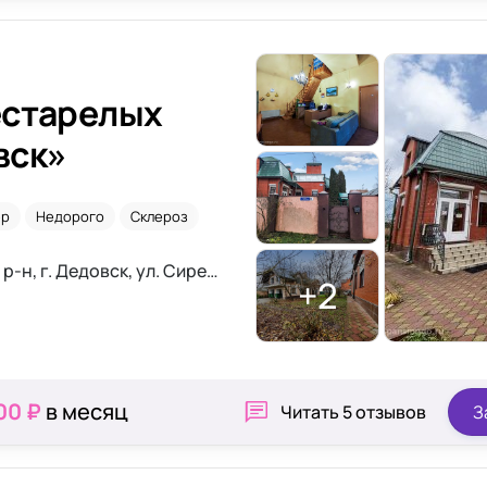
естарелых
вск»
ер
Недорого
Склероз
Московская область, Истринский р-н, г. Дедовск, ул. Сиреневая 9А
+2
00 ₽
в месяц
Читать
5 отзывов
З