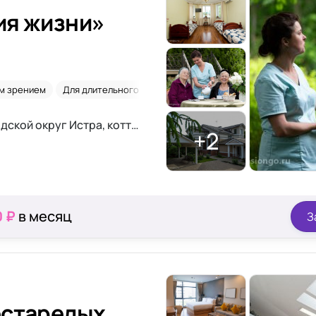
ия жизни»
м зрением
Для длительного проживания
2-х местная комната
МО, деревня Красновидово, городской округ Истра, коттеджный посёлок Дубрава,12
+2
0 ₽
в месяц
З
естарелых