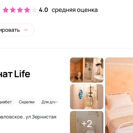
4.0
средняя оценка
ировать
ат Life
диабет
Сиделки
Для длительного проживания
Со сниженным
авловское , ул Зернистая
+2