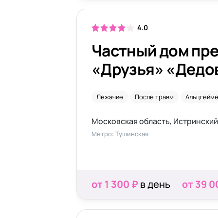
4.0
Частный дом пр
«Друзья» «Дедо
Лежачие
После травм
Альцгейм
Метро: Тушинская
от 1 300 ₽
в день
от 39 0