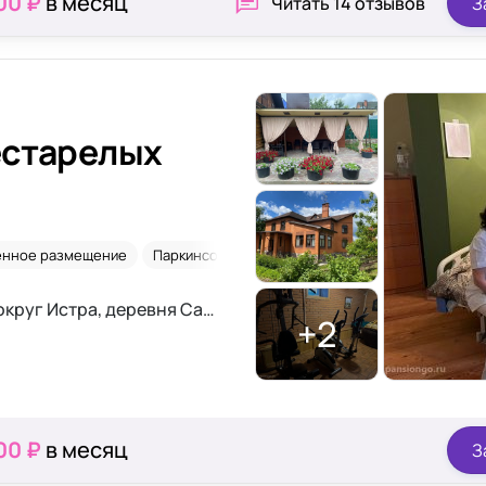
00 ₽
в месяц
Читать
14 отзывов
З
естарелых
нное размещение
Паркинсон
Для длительного проживания
Московская область, городской округ Истра, деревня Садки, улица Дачная, 5
+2
00 ₽
в месяц
З