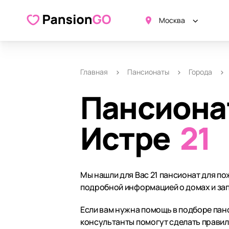
Москва
Главная
Пансионаты
Города
Пансиона
Истре
21
Мы нашли для Вас 21 пансионат для п
подробной информацией о домах и зап
Если вам нужна помощь в подборе панс
консультанты помогут сделать прави