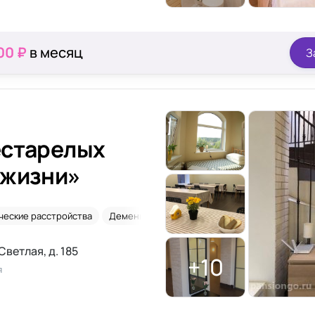
00 ₽
в месяц
З
естарелых
 жизни»
ческие расстройства
Деменция
2-х местная комната
Светлая, д. 185
+10
я