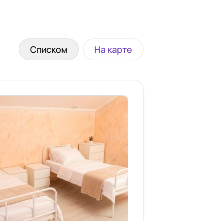
Списком
На карте
 зрением