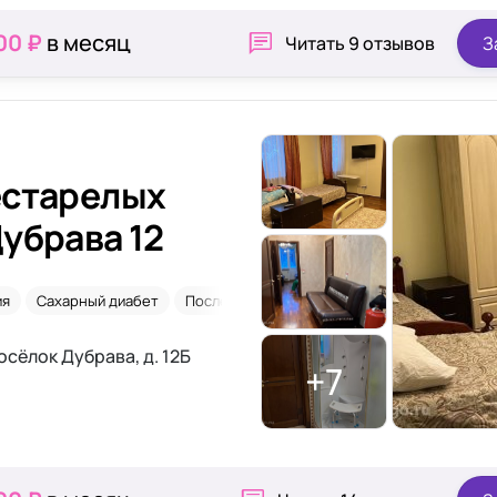
00 ₽
в месяц
Читать
9 отзывов
З
естарелых
убрава 12
ия
Сахарный диабет
После травм
Склероз
сёлок Дубрава, д. 12Б
+7