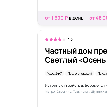
от 1 600 ₽
в день
от 48 0
4.0
Частный дом пр
Светлый «Осень
Уход 24/7
После операций
Психи
Истринский район, д. Борзые, ул. 
Метро: Строгино, Тушинская, Щукинска