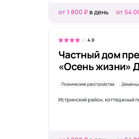
от 1 800 ₽
в день
от 54 0
4.0
Частный дом пр
«Осень жизни» Д
Психические расстройства
Деменц
Истринский район, коттеджный по