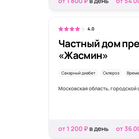
от 1 800 ₽
в день
от 54 0
4.0
Частный дом пр
«Жасмин»
Сахарный диабет
Склероз
Време
от 1 200 ₽
в день
от 36 0