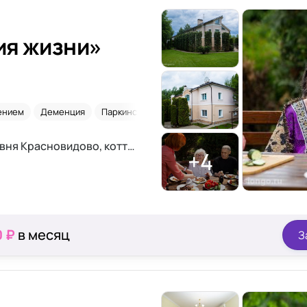
ия жизни»
ением
Деменция
Паркинсон
Недорого
МО, городской округ Истра, деревня Красновидово, коттеджный посёлок Дубрава, 19 К
+4
0 ₽
в месяц
З