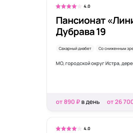
4.0
Пансионат «Лин
Дубрава 19
Сахарный диабет
Со сниженным зр
от 890 ₽
в день
от 26 70
4.0