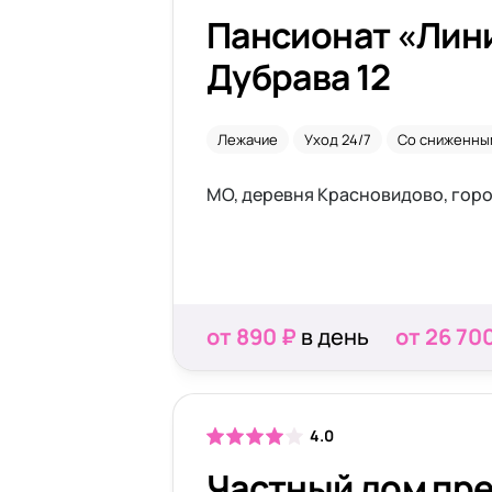
Пансионат «Лин
Дубрава 12
Лежачие
Уход 24/7
Со сниженны
от 890 ₽
в день
от 26 70
4.0
Частный дом пр