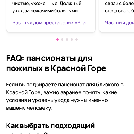
чистые, ухоженные. Должный
связи с бол
уход за лежачими больными.
сюда свою б
Закрытая, ухоженная
там, наша ба
Частный дом престарелых «Вгармонии» в Можайске
территория, высажены петунии в
сказала, что
горшках. Рекомендую пансионат
наоборот - 
для пожилых, которым требуется
понравилось
внимание и уход. Проблема с
неоднократ
заездом на территорию, не
бабушки мно
FAQ: пансионаты для
работает звонок на воротах,
что отношен
пожилых в Красной Горе
указан телефон, на который
другим про
трудно дозвониться. Татьяна
хорошее. Си
Владимировна грубо отвечает,
вежливые и 
Если вы подбираете пансионат для близкого в
что она не швейцар. Такое
самого панс
Красной Горе, важно заранее понять, какие
отношение дало не приятный
чувствуется
условия и уровень ухода нужны именно
осадок. Только за это снял
Сами прожи
вашему человеку.
звезду
счастливыми
запахов «ст
Как выбрать подходящий
чувствовалось. 
благодарны 