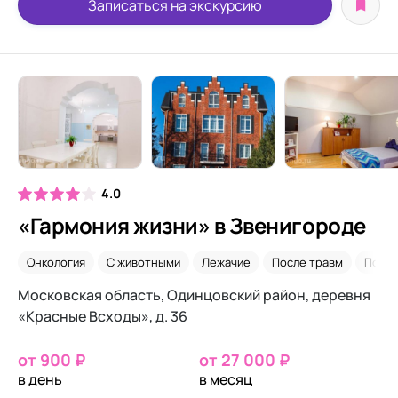
Записаться на экскурсию
4.0
«Гармония жизни» в Звенигороде
Онкология
С животными
Лежачие
После травм
После
Московская область, Одинцовский район, деревня
«Красные Всходы», д. 36
от 900 ₽
от 27 000 ₽
в день
в месяц