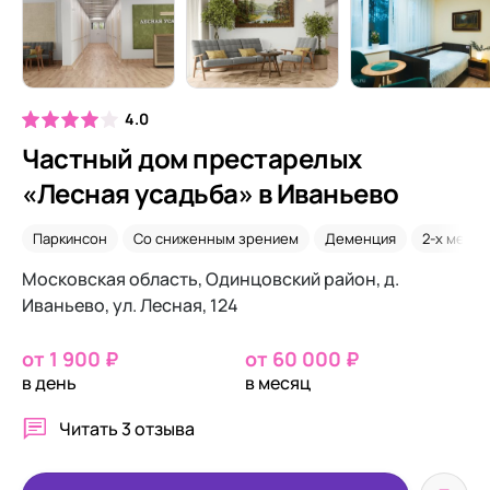
4.0
Частный дом престарелых
«Лесная усадьба» в Иваньево
Паркинсон
Со сниженным зрением
Деменция
2-х местн
Московская область, Одинцовский район, д.
Иваньево, ул. Лесная, 124
от 1 900 ₽
от 60 000 ₽
в день
в месяц
Читать
3 отзыва