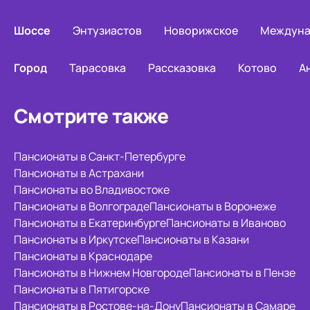
Шоссе
Энтузиастов
Новорижское
Междуна
Город
Тарасовка
Рассказовка
Котово
А
Смотрите также
Пансионаты в Санкт-Петербурге
Пансионаты в Астрахани
Пансионаты во Владивостоке
Пансионаты в Волгограде
Пансионаты в Воронеже
Пансионаты в Екатеринбурге
Пансионаты в Иваново
Пансионаты в Иркутске
Пансионаты в Казани
Пансионаты в Краснодаре
Пансионаты в Нижнем Новгороде
Пансионаты в Пензе
Пансионаты в Пятигорске
Пансионаты в Ростове-на-Дону
Пансионаты в Самаре