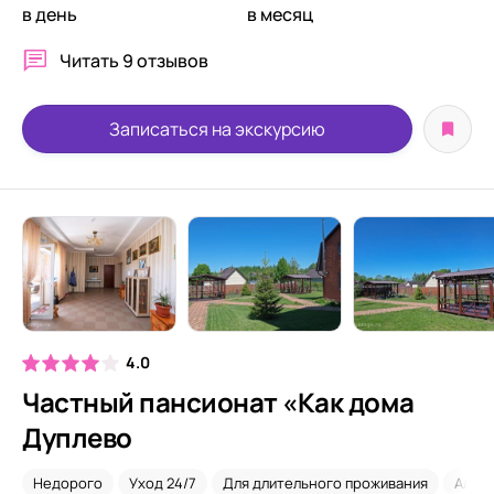
в день
в месяц
Читать
9 отзывов
Записаться на экскурсию
4.0
Частный пансионат «Как дома
Дуплево
Недорого
Уход 24/7
Для длительного проживания
Альц