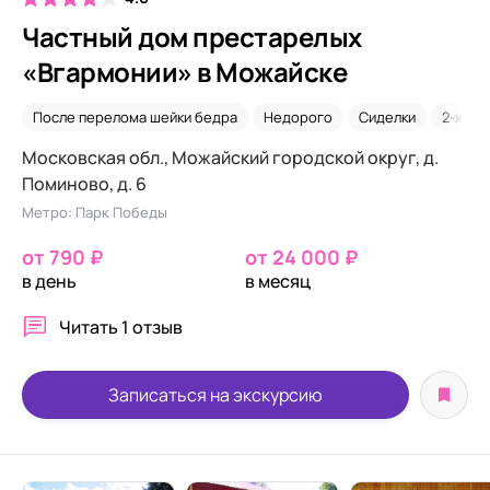
Частный дом престарелых
«Вгармонии» в Можайске
После перелома шейки бедра
Недорого
Сиделки
2-х ме
Московская обл., Можайский городской округ, д.
Поминово, д. 6
Метро: Парк Победы
от 790 ₽
от 24 000 ₽
в день
в месяц
Читать
1 отзыв
Записаться на экскурсию