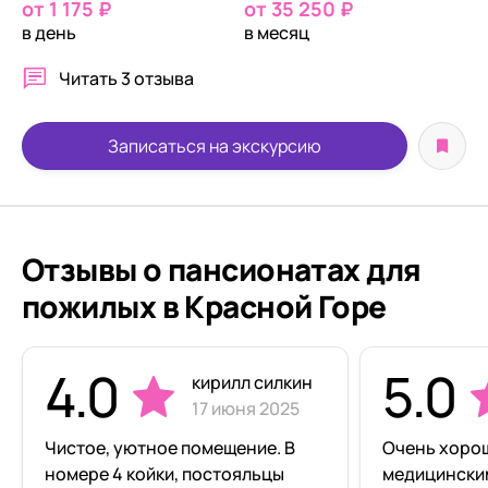
от 1 175 ₽
от 35 250 ₽
в день
в месяц
Читать
3 отзыва
Записаться на экскурсию
Отзывы о пансионатах для
пожилых в Красной Горе
4.0
5.0
кирилл силкин
17 июня 2025
Чистое, уютное помещение. В
Очень хорош
номере 4 койки, постояльцы
медицинским