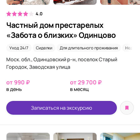
4.0
Частный дом престарелых
«Забота о близких» Одинцово
Уход 24/7
Сиделки
Для длительного проживания
Недор
Моск. обл., Одинцовский р-н, поселок Старый
Городок, Заводская улица
от 990 ₽
от 29 700 ₽
в день
в месяц
Записаться на экскурсию