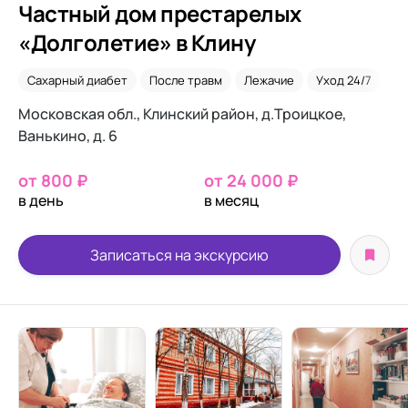
Частный дом престарелых
«Долголетие» в Клину
Сахарный диабет
После травм
Лежачие
Уход 24/7
Па
Московская обл., Клинский район, д.Троицкое,
Ванькино, д. 6
от 800 ₽
от 24 000 ₽
в день
в месяц
Записаться на экскурсию