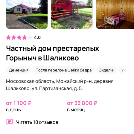
4.0
Частный дом престарелых
Горыныч в Шаликово
Деменция
После перелома шейки бедра
Сиделки
Уход 2
Московская область, Можайский р-н, деревня
Шаликово, ул. Партизанская, д. 5.
от 1 100 ₽
от 33 000 ₽
в день
в месяц
Читать
18 отзывов