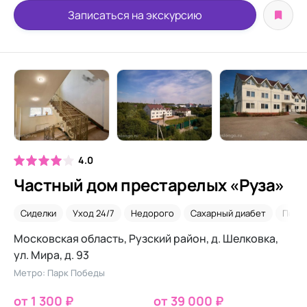
Записаться на экскурсию
4.0
Частный дом престарелых «Руза»
Сиделки
Уход 24/7
Недорого
Сахарный диабет
После
Московская область, Рузский район, д. Шелковка,
ул. Мира, д. 93
Метро: Парк Победы
от 1 300 ₽
от 39 000 ₽