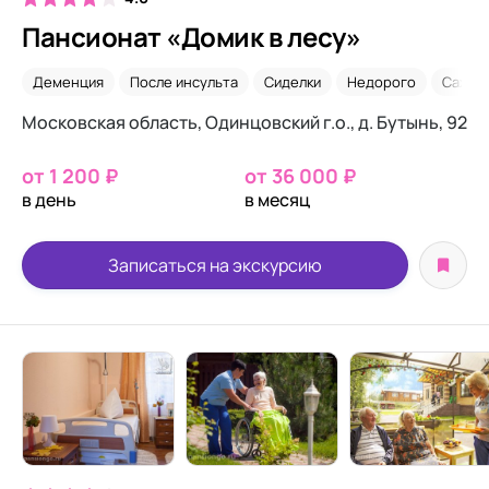
Пансионат «Домик в лесу»
Деменция
После инсульта
Сиделки
Недорого
Сахар
Московская область, Одинцовский г.о., д. Бутынь, 92
от 1 200 ₽
от 36 000 ₽
в день
в месяц
Записаться на экскурсию