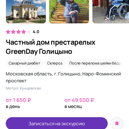
4.0
Частный дом престарелых
GreenDay Голицыно
Сахарный диабет
Склероз
После перелома шейки бедра
Московская область, г. Голицыно, Наро-Фоминский
проспект
Метро: Кунцевская
от 1 650 ₽
от 49 500 ₽
в день
в месяц
Записаться на экскурсию