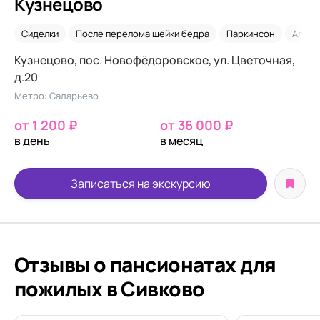
Кузнецово
Сиделки
После перелома шейки бедра
Паркинсон
Альцг
Кузнецово, пос. Новофёдоровское, ул. Цветочная,
д.20
Метро: Саларьево
от 1 200 ₽
от 36 000 ₽
в день
в месяц
Записаться на экскурсию
Отзывы о пансионатах для
пожилых в Сивково