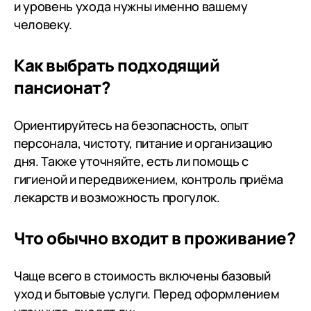
и уровень ухода нужны именно вашему
избавиться от котов, вывезла
за ваш не лё
человеку.
несчастных животных в
неизвестном направлении. Один
Как выбрать подходящий
вернулся израненный, а второй
вообще сгинул. Бедные
пансионат?
животные. Израненного кота
забрал приют. Вот такая
Ориентируйтесь на безопасность, опыт
«забота». Сильно сомневаюсь,
персонала, чистоту, питание и организацию
что к старикам эта
дня. Также уточняйте, есть ли помощь с
администратор внимательна,
гигиеной и передвижением, контроль приёма
добра и участлива. Это же
лекарств и возможность прогулок.
качество личности - проявление
сострадания. Будьте
внимательны, отправляя туда
Что обычно входит в проживание?
своих престарелых родителей.
Чаще всего в стоимость включены базовый
уход и бытовые услуги. Перед оформлением