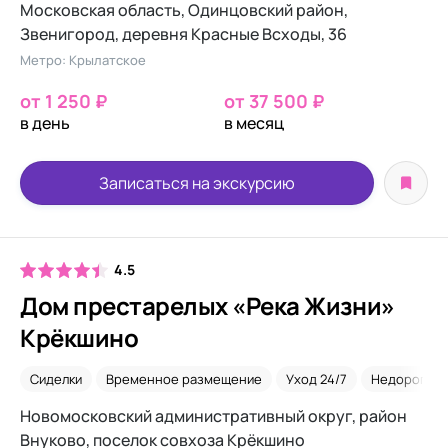
Московская область, Одинцовский район,
Звенигород, деревня Красные Всходы, 36
Метро: Крылатское
от 1 250 ₽
от 37 500 ₽
в день
в месяц
Записаться на экскурсию
4.5
Дом престарелых «Река Жизни»
Крёкшино
Сиделки
Временное размещение
Уход 24/7
Недорого
Новомосковский административный округ, район
Внуково, поселок совхоза Крёкшино