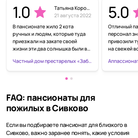
1.0
5.0
Татьяна Королёва
21 августа 2022
В пансионате жило 2 кота
Отличный па
ручных и людям, которые туда
персонал зн
приезжали на закате своей
привозили т
жизни эти два солнышка были в
на свежей в
радость для стариков,
досуга, к с
Частный дом престарелых «Забота» Голицыно
Аппассиона
скрашивали их дни м рычанием и
умер, и я х
положительными эмоциями. Их
всех работн
можно было сделать местной
уход, добро
достопримечательностью и тем
прекрасное 
самым привлечь внимание и
диабетиков,
FAQ: пансионаты для
повысить рейтинг заведения.
пожилыми лю
пожилых в Сивково
Это и есть настоящая, не
вовремя отр
поддельная забота о людях,
плохое сост
проявленная, а не номинальное
вовремя вы
Если вы подбираете пансионат для близкого в
пустое слово. Вместо этого
помощь, я в
Сивково, важно заранее понять, какие условия
новый администратор решила
пансионат, 