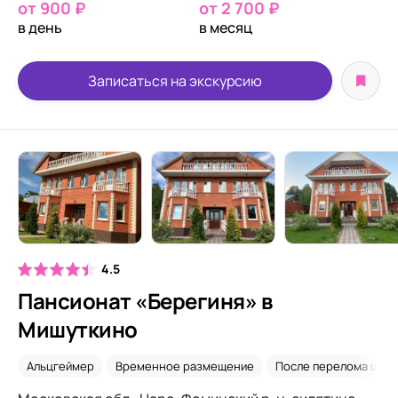
от 900 ₽
от 2 700 ₽
в день
в месяц
Записаться на экскурсию
4.5
Пансионат «Берегиня» в
Мишуткино
Альцгеймер
Временное размещение
После перелома шейк