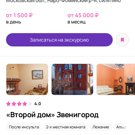
Московская обл., Наро-Фоминский р-н, силятино
от 1 500 ₽
от 45 000 ₽
в день
в месяц
Записаться на экскурсию
4.0
«Второй дом» Звенигород
После инсульта
2-х местная комната
Лежачие
Альцгейм