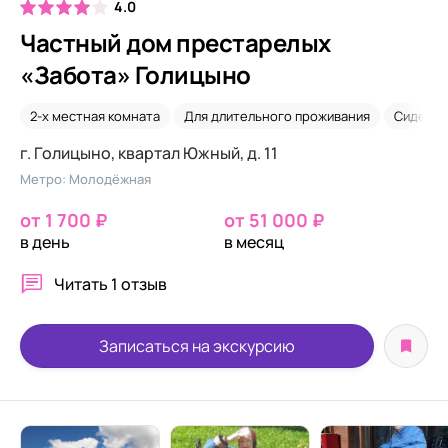
4.0
Частный дом престарелых
«Забота» Голицыно
2-х местная комната
Для длительного проживания
Сиделки
г. Голицыно, квартал Южный, д. 11
Метро: Молодёжная
от 1 700 ₽
от 51 000 ₽
в день
в месяц
Читать
1 отзыв
Записаться на экскурсию