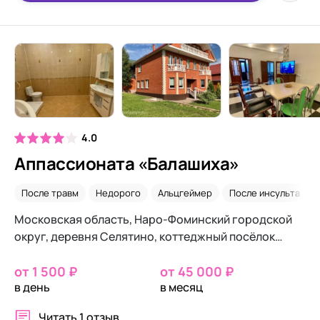
4.0
Аппассионата «Балашиха»
После травм
Недорого
Альцгеймер
После инсульта
Московская область, Наро-Фоминский городской
округ, деревня Селятино, коттеджный посёлок
Росмед, 29А
от 1 500 ₽
от 45 000 ₽
в день
в месяц
Читать
1 отзыв