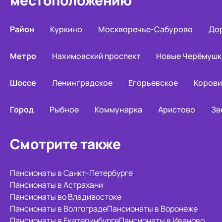
местоположению
Район
Куркино
Москворечье-Сабурово
До
Метро
Нахимовский проспект
Новые Черёмушк
Шоссе
Ленинградское
Егорьевское
Корови
Город
Рыбное
Коммунарка
Аристово
Зв
Смотрите также
Пансионаты в Санкт-Петербурге
Пансионаты в Астрахани
Пансионаты во Владивостоке
Пансионаты в Волгограде
Пансионаты в Воронеже
Пансионаты в Екатеринбурге
Пансионаты в Иваново