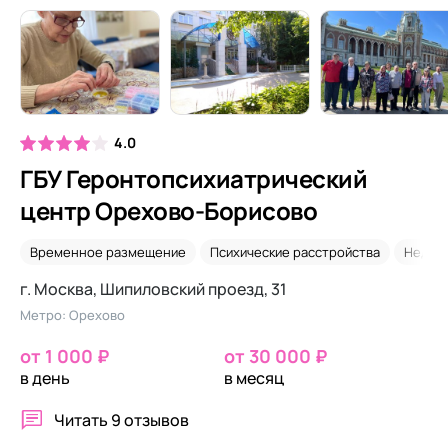
4.0
ГБУ Геронтопсихиатрический
центр Орехово-Борисово
Временное размещение
Психические расстройства
Недор
г. Москва, Шипиловский проезд, 31
Метро: Орехово
от 1 000 ₽
от 30 000 ₽
в день
в месяц
Читать
9 отзывов