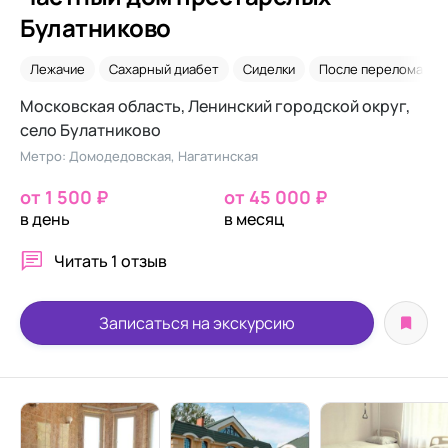
Булатниково
Лежачие
Сахарный диабет
Сиделки
После перелома ше
Московская область, Ленинский городской округ,
село Булатниково
Метро: Домодедовская, Нагатинская
от 1 500 ₽
от 45 000 ₽
в день
в месяц
Читать
1 отзыв
Записаться на экскурсию