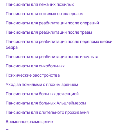
заново, и в целом подправили
медикамент
Пансионаты для лежачих пожилых
здоровье после такой серьёзной
Катя мгнове
Пансионаты для пожилых со склерозом
операции. Питание пятиразовое ,
все органи
как и обещано, всё по
очень приве
Пансионаты для реабилитации после операций
домашнему , вкусно. Каждый
Владимиров
Пансионаты для реабилитации после травм
день с пациентами проводят
решением со
Пансионаты для реабилитация после перелома шейки
занятия. Палаты чистые и
подробно р
бедра
светлые. Есть телевизор в
большое сп
каждой комнате. Уход очень
сотруднику,
Пансионаты для реабилитации после инсульта
хороший.
сиделке при
Пансионаты для онкобольных
нашей бабуш
Психические расстройства
слова, за по
готовность 
Уход за пожилыми с плохим зрением
вместе обес
Пансионаты для больных деменцией
безопаснос
Пансионаты для больных Альцгеймером
помощь пож
Пансионаты для длительного проживания
Временное размещение