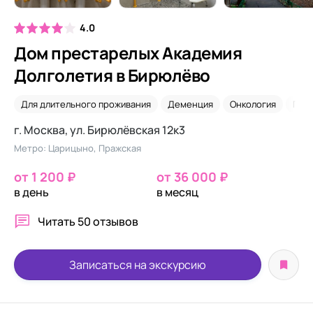
4.0
Дом престарелых Академия
Долголетия в Бирюлёво
Для длительного проживания
Деменция
Онкология
Псих
г. Москва, ул. Бирюлёвская 12к3
Метро: Царицыно, Пражская
от 1 200 ₽
от 36 000 ₽
в день
в месяц
Читать
50 отзывов
Записаться на экскурсию