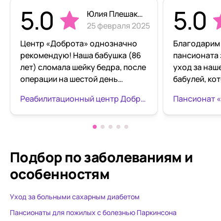
5.0
5.0
Юлия Плешакова
25 февраля 2025
Центр «Доброта» однозначно
Благодарим
рекомендую! Наша бабушка (86
пансионата 
лет) сломала шейку бедра, после
уход за наш
операции на шестой день
бабулей, ко
перевезли её в центр на
осуществить
Реабилитационный центр Доброта Нагатино
Пансионат 
Нагатинском бульваре.
довольна, о
Замечательный , отзывчивый
двигается, 
персонал. Все профессионалы
необходиму
своего дела , к пожилым людям
помощь и п
относятся с терпением,
поддержку.
Подбор по заболеваниям
и
пониманием и добротой.
пансионата
особенностям
Бабушка осталась довольна
отзывчивы, 
таким внимательным
Юлия Станис
Уход за больными сахарным диабетом
отношением. За 21 день лечения
связи по во
научили ходить на ходунках
здоровья, п
Пансионаты для пожилых с болезнью Паркинсона