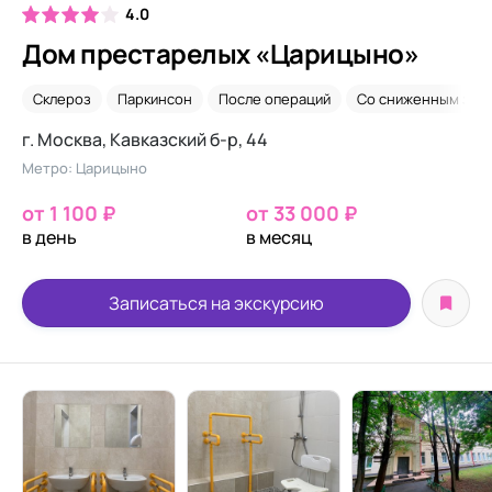
4.0
Дом престарелых «Царицыно»
Склероз
Паркинсон
После операций
Со сниженным зре
г. Москва, Кавказский б-р, 44
Метро: Царицыно
от 1 100 ₽
от 33 000 ₽
в день
в месяц
Записаться на экскурсию