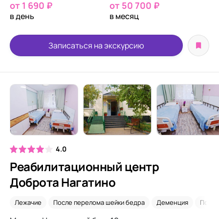
от 1 690 ₽
от 50 700 ₽
в день
в месяц
Записаться на экскурсию
4.0
Реабилитационный центр
Доброта Нагатино
Лежачие
После перелома шейки бедра
Деменция
После