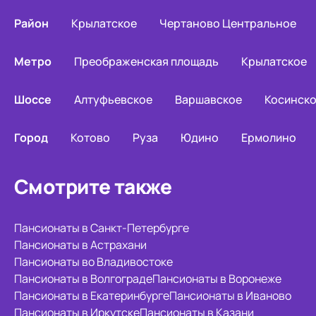
Район
Крылатское
Чертаново Центральное
Метро
Преображенская площадь
Крылатское
Шоссе
Алтуфьевское
Варшавское
Косинск
Город
Котово
Руза
Юдино
Ермолино
Смотрите также
Пансионаты в Санкт-Петербурге
Пансионаты в Астрахани
Пансионаты во Владивостоке
Пансионаты в Волгограде
Пансионаты в Воронеже
Пансионаты в Екатеринбурге
Пансионаты в Иваново
Пансионаты в Иркутске
Пансионаты в Казани