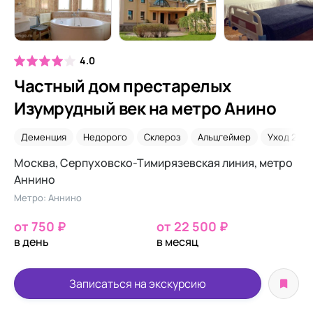
4.0
Частный дом престарелых
Изумрудный век на метро Анино
Деменция
Недорого
Склероз
Альцгеймер
Уход 24/7
Москва, Серпуховско-Тимирязевская линия, метро
Аннино
Метро: Аннино
от 750 ₽
от 22 500 ₽
в день
в месяц
Записаться на экскурсию