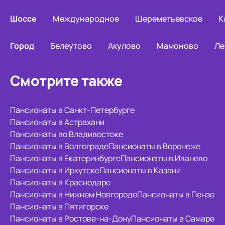
Шоссе
Международное
Шереметьевское
К
Город
Белеутово
Акулово
Мамоново
Ле
Смотрите также
Пансионаты в Санкт-Петербурге
Пансионаты в Астрахани
Пансионаты во Владивостоке
Пансионаты в Волгограде
Пансионаты в Воронеже
Пансионаты в Екатеринбурге
Пансионаты в Иваново
Пансионаты в Иркутске
Пансионаты в Казани
Пансионаты в Краснодаре
Пансионаты в Нижнем Новгороде
Пансионаты в Пензе
Пансионаты в Пятигорске
Пансионаты в Ростове-на-Дону
Пансионаты в Самаре