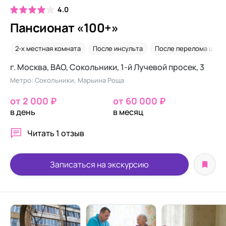
4.0
Пансионат «100+»
2-х местная комната
После инсульта
После перелома шейк
г. Москва, ВАО, Сокольники, 1-й Лучевой просек, 3
Метро: Сокольники, Марьина Роща
от 2 000 ₽
от 60 000 ₽
в день
в месяц
Читать
1 отзыв
Записаться на экскурсию