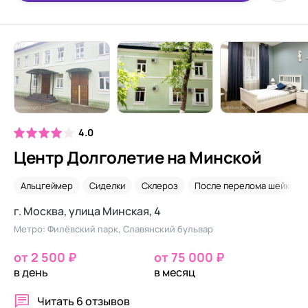
4.0
Центр Долголетие на Минской
Альцгеймер
Сиделки
Склероз
После перелома шейки б
г. Москва, улица Минская, 4
Метро: Филёвский парк, Славянский бульвар
от 2 500 ₽
от 75 000 ₽
в день
в месяц
Читать
6 отзывов