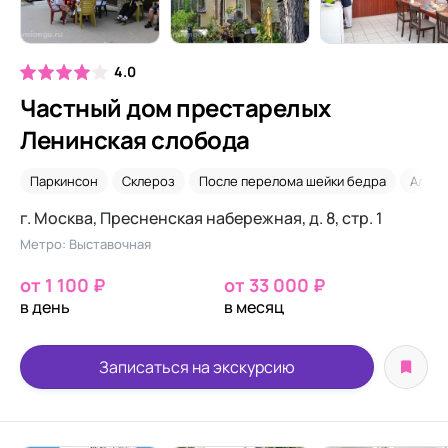
4.0
Частный дом престарелых
Ленинская слобода
Паркинсон
Склероз
После перелома шейки бедра
Альцг
г. Москва, Пресненская набережная, д. 8, стр. 1
Метро: Выставочная
от 1 100 ₽
от 33 000 ₽
в день
в месяц
Записаться на экскурсию