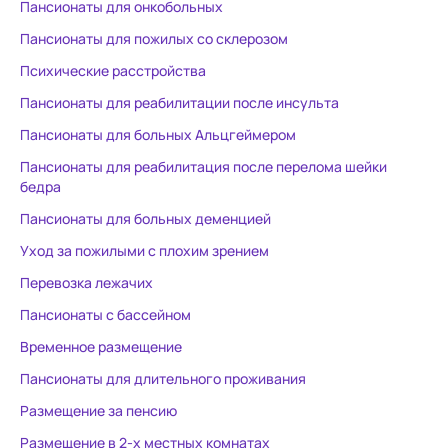
Пансионаты для онкобольных
сотрудниц и сказала, что маму
день с паци
Пансионаты для пожилых со склерозом
надо забирать, т.к. ее так
занятия. Па
закормили снотворными , что
светлые. Ест
Психические расстройства
она перестала ходить. Итогом
каждой комнате. Ух
Пансионаты для реабилитации после инсульта
пребывания в данном
хороший.
Пансионаты для больных Альцгеймером
пансионате стал лекарственный
делирий у мамы!(( Который
Пансионаты для реабилитация после перелома шейки
закончился инсультом . Есть мед
бедра
.заключение. Это не
Пансионаты для больных деменцией
медицинское учреждение, а
Уход за пожилыми с плохим зрением
пансионат для пожилых людей!!
Зачем позиционировать
Перевозка лежачих
реабилитацию больных
Пансионаты с бассейном
деменцией и Альцгеймером - не
Временное размещение
объяснимо! Профильных
сотрудников в 20-м году не
Пансионаты для длительного проживания
было! Большие сомнения, что
Размещение за пенсию
появились.. Берегите своих
Размещение в 2-х местных комнатах