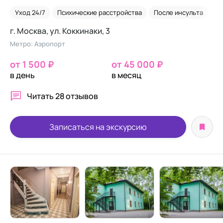
Уход 24/7
Психические расстройства
После инсульта
Он
г. Москва, ул. Коккинаки, 3
Метро: Аэропорт
от 1 500 ₽
от 45 000 ₽
в день
в месяц
Читать
28 отзывов
Записаться на экскурсию