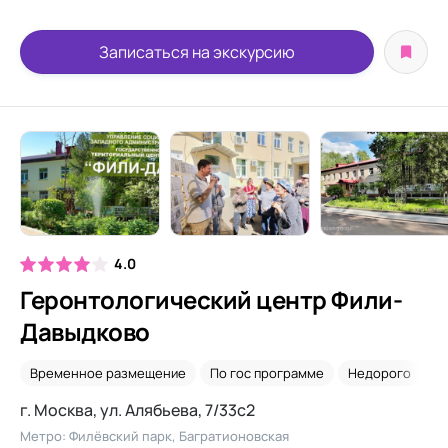
Записаться на экскурсию
4.0
Геронтологический центр Фили-
Давыдково
Временное размещение
По гос программе
Недорого
Д
г. Москва, ул. Алябьева, 7/33с2
Метро: Филёвский парк, Багратионовская