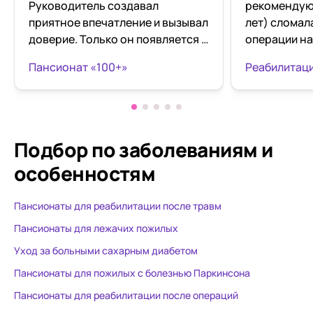
Руководитель создавал
рекомендую!
приятное впечатление и вызывал
лет) сломал
доверие. Только он появляется в
операции на
пансионате только когда
перевезли е
Пансионат «100+»
появляется новый клиент!
Нагатинском
Заведующая была редкая хамка.
Замечательн
Мама лежала здесь в 20-м году.
персонал. 
С диагнозом деменция. Под
своего дела
таких больных это заведение
относятся с
Подбор по заболеваниям
и
точно не расчитано! Просто для
пониманием 
особенностям
пожилых -возможно. А
Бабушка ост
отношение к людям с диагнозом
таким вним
Пансионаты для реабилитации после травм
просто чудовищное было! Сама
отношением. За 21 день лече
была свидетелем , потому что
научили ход
Пансионаты для лежачих пожилых
персонал не заморачивался на
заново, и в
Уход за больными сахарным диабетом
соблюдение хоть каких-то
здоровье по
Пансионаты для пожилых с болезнью Паркинсона
этических норм!(( Единственное
операции. П
огромное СПАСИБО, что мне
как и обещан
Пансионаты для реабилитации после операций
через месяц позвонила одна из
домашнему ,