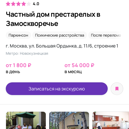
4.0
Частный дом престарелых в
Замоскворечье
Паркинсон
Психические расстройства
После перелома шей
г. Москва, ул. Большая Ордынка, д. 11/6, строение 1
Метро: Новокузнецкая
от 1 800 ₽
от 54 000 ₽
в день
в месяц
Записаться на экскурсию