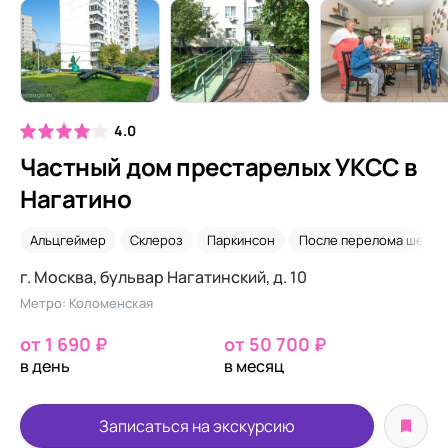
4.0
Частный дом престарелых УКСС в
Нагатино
Альцгеймер
Склероз
Паркинсон
После перелома шейки
г. Москва, бульвар Нагатинский, д. 10
Метро: Коломенская
от 1 690 ₽
от 50 700 ₽
в день
в месяц
Записаться на экскурсию