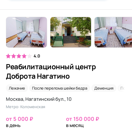
4.0
Реабилитационный центр
Доброта Нагатино
Лежачие
После перелома шейки бедра
Деменция
После
Москва, Нагатинский бул., 10
Метро: Коломенская
от 5 000 ₽
от 150 000 ₽
в день
в месяц