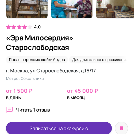
4.0
«Эра Милосердия»
Старослободская
После перелома шейки бедра
Для длительного проживания
г. Москва, ул.Старослободская, д.16/17
Метро: Сокольники
от 1 500 ₽
от 45 000 ₽
в день
в месяц
Читать
1 отзыв
Записаться на экскурсию