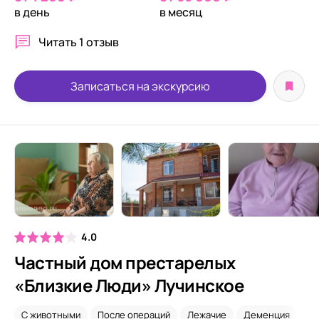
в день
в месяц
Читать
1 отзыв
Записаться на экскурсию
4.0
Частный дом престарелых
«Близкие Люди» Лучинское
С животными
После операций
Лежачие
Деменция
Па