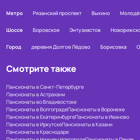
Метро
Рязанский проспект
Выхино
Молодё
Шоссе
Боровское
Энтузиастов
Новорижск
Город
деревня Долгое Лёдово
Борисовка
О
Смотрите также
Пансионаты в Санкт-Петербурге
Пансионаты в Астрахани
Пансионаты во Владивостоке
Пансионаты в Волгограде
Пансионаты в Воронеже
Пансионаты в Екатеринбурге
Пансионаты в Иваново
Пансионаты в Иркутске
Пансионаты в Казани
Пансионаты в Краснодаре
Пансионаты в Нижнем Новгороде
Пансионаты в Пензе