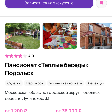
Записаться на экскурсию
4.0
Пансионат «Теплые беседы»
Подольск
Сиделки
Паркинсон
2-х местная комната
Деменция
У
Московская область, городской округ Подольск,
деревня Лучинское, 33
от 1 200 ₽
от 36 000 ₽