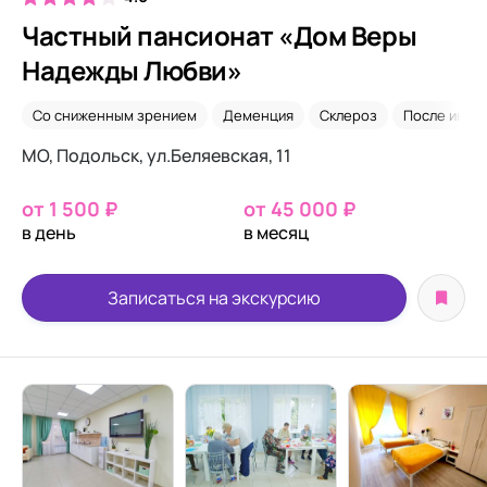
Частный пансионат «Дом Веры
Надежды Любви»
Со сниженным зрением
Деменция
Склероз
После инсу
МО, Подольск, ул.Беляевская, 11
от 1 500 ₽
от 45 000 ₽
в день
в месяц
Записаться на экскурсию