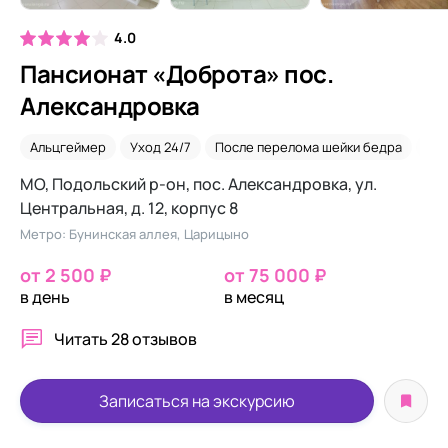
4.0
Пансионат «Доброта» пос.
Александровка
Альцгеймер
Уход 24/7
После перелома шейки бедра
Для
МО, Подольский р-он, пос. Александровка, ул.
Центральная, д. 12, корпус 8
Метро: Бунинская аллея, Царицыно
от 2 500 ₽
от 75 000 ₽
в день
в месяц
Читать
28 отзывов
Записаться на экскурсию