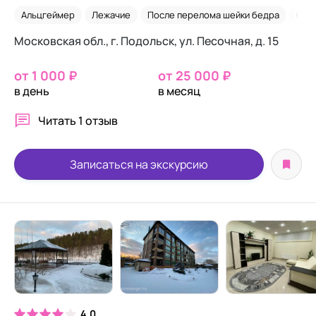
Альцгеймер
Лежачие
После перелома шейки бедра
Онк
Московская обл., г. Подольск, ул. Песочная, д. 15
от 1 000 ₽
от 25 000 ₽
в день
в месяц
Читать
1 отзыв
Записаться на экскурсию
4.0