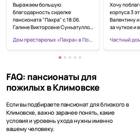
Выражаем большую
Хочу поблаг
благодарность сиделке
корпуса 3 э
пансионата "Пахра" с 18.06.
Валентину 
Галине Викторовне Сунъатуллои
за чуткое и
за профессионализм и за доброе
обращение к
Дом престарелых «Пахра» в Подольске
и сердечное отношение к своим
их не лёгкий
подопечным. Постоялец
пансионата и его сын
FAQ: пансионаты для
пожилых в Климовске
Если вы подбираете пансионат для близкого в
Климовске, важно заранее понять, какие
условия и уровень ухода нужны именно
вашему человеку.