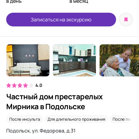
в день
в месяц
Записаться на экскурсию
4.0
Частный дом престарелых
Мирника в Подольске
После инсульта
Для длительного проживания
После перел
Подольск, ул. Федорова, д.31