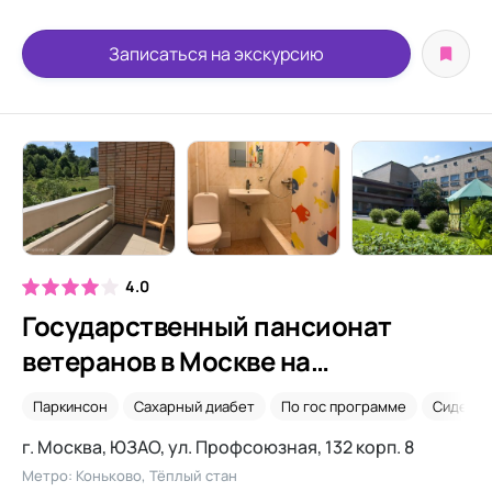
Записаться на экскурсию
4.0
Государственный пансионат
ветеранов в Москве на
Профсоюзной
Паркинсон
Сахарный диабет
По гос программе
Сиделки
г. Москва, ЮЗАО, ул. Профсоюзная, 132 корп. 8
Метро: Коньково, Тёплый стан