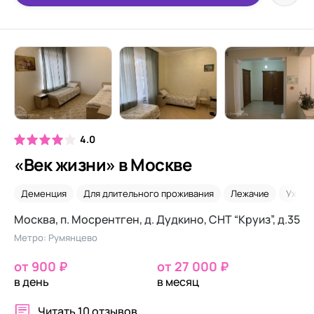
4.0
«Век жизни» в Москве
Деменция
Для длительного проживания
Лежачие
Уход 
Москва, п. Мосрентген, д. Дудкино, СНТ “Круиз”, д.35
Метро: Румянцево
от 900 ₽
от 27 000 ₽
в день
в месяц
Читать
10 отзывов