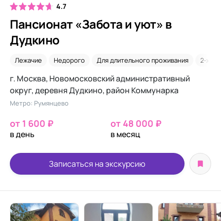
4.7
Пансионат «Забота и уют» в
Дудкино
Лежачие
Недорого
Для длительного проживания
2-х ме
г. Москва, Новомосковский административный
округ, деревня Дудкино, район Коммунарка
Метро: Румянцево
от 1 600 ₽
от 48 000 ₽
в день
в месяц
Записаться на экскурсию