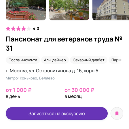
4.0
Пансионат для ветеранов труда №
31
После инсульта
Альцгеймер
Сахарный диабет
Паркинсо
г. Москва, ул. Островитянова д. 16, корп.5
Метро: Коньково, Беляево
от 1 000 ₽
от 30 000 ₽
в день
в месяц
Записаться на экскурсию