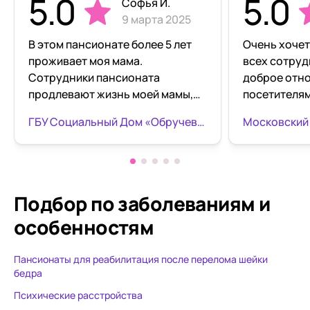
5.0
5.0
Софья И.
9 марта 2025
В этом пансионате более 5 лет
Очень хочет
проживает моя мама.
всех сотруд
Сотрудники пансионата
доброе отн
продлевают жизнь моей мамы,
посетителям
оказав ей качественный уход и
пожеланиям,
ГБУ Социальный Дом «Обручевский» «Тропарёво»
помощь во всех
Отдыхали в я
обстоятельствах. Навещая маму,
время преб
я всегда вижу ее в хорошем
терапия:мас
настроении, всегда чистенькая,
пещера,магн
ухоженная, накормленная.
вплотную пр
Подбор по заболеваниям
и
Постоянно маму задействуют в
территории
особенностям
различные занятия. Дома мама
очень чистый. Пита
только читала книги и смотрела
полноценно
Пансионаты для реабилитация после перелома шейки
советские фильмы. Огромная
Очень чисто в к
бедра
благодарность заведующей
благодарно
отделением 4 этажа корпуса «А»
доктору Еле
Психические расстройства