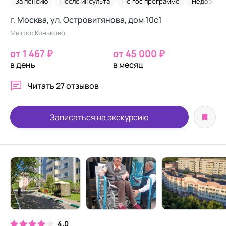
За пенсию
После инсульта
По гос программе
Недорого
г. Москва, ул. Островитянова, дом 10с1
Метро: Коньково
от 1 467 ₽
от 45 000 ₽
в день
в месяц
Читать
27 отзывов
Записаться на экскурсию
4.0