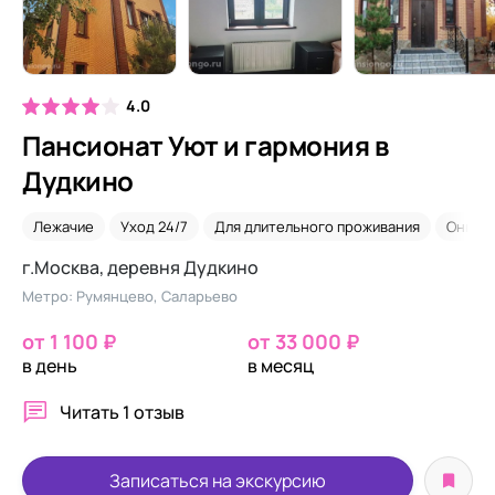
4.0
Пансионат Уют и гармония в
Дудкино
Лежачие
Уход 24/7
Для длительного проживания
Онколо
г.Москва, деревня Дудкино
Метро: Румянцево, Саларьево
от 1 100 ₽
от 33 000 ₽
в день
в месяц
Читать
1 отзыв
Записаться на экскурсию