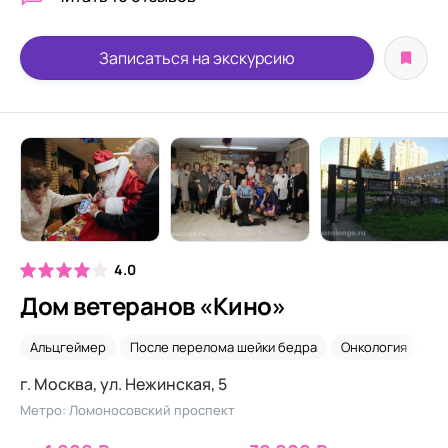
Записаться на экскурсию
4.0
Дом ветеранов «Кино»
Альцгеймер
После перелома шейки бедра
Онкология
Ух
г. Москва, ул. Нежинская, 5
Метро: Ломоносовский проспект