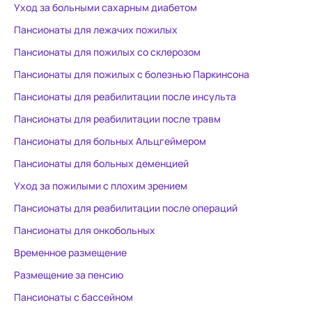
Алле Вадимовне Волковской,
проведение
Уход за больными сахарным диабетом
старшей медсестре Ирине
психотерапе
Пансионаты для лежачих пожилых
Владимировне Бакутовой за
багодаря к
внимание, заботу и
снять накоп
Пансионаты для пожилых со склерозом
профессионализм. Также
снова ощутить радость б
Пансионаты для пожилых с болезнью Паркинсона
выражаю благодарность
научиться р
Пансионаты для реабилитации после инсульта
психологу Ксении
наше непро
Владимировне, реабилитологу
помогут дан
Пансионаты для реабилитации после травм
Елене Николаевне за
улучшения н
Пансионаты для больных Альцгеймером
интересные занятия, тренинги и
болевых ощу
Пансионаты для больных деменцией
настроение мамы,
Искренне мо
благодарность медсестрам,
данное учр
Уход за пожилыми с плохим зрением
сиделкам за уход, отзывчивость
восстановле
Пансионаты для реабилитации после операций
и чуткое отношение к нашей
здесь точно
Пансионаты для онкобольных
мамочке. Заведующей филиалом
побыть наед
Кристине Размиковне Гаспарян
Временное размещение
отдельное спасибо за доброту,
Размещение за пенсию
неравнодушие и помощь в
Пансионаты с бассейном
решении проблем. Спасибо всем!