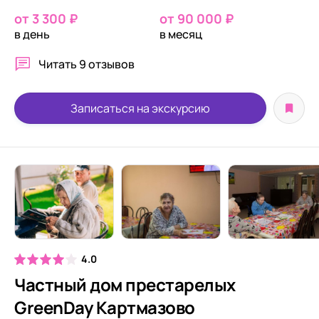
от 3 300 ₽
от 90 000 ₽
в день
в месяц
Читать
9 отзывов
Записаться на экскурсию
4.0
Частный дом престарелых
GreenDay Картмазово