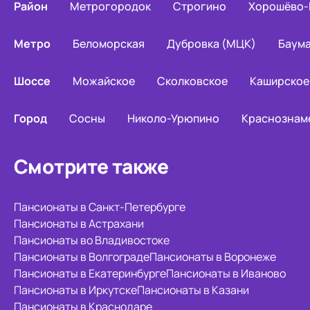
Район
Метрогородок
Строгино
Хорошёво-
Метро
Беломорская
Дубровка (МЦК)
Баум
Шоссе
Можайское
Сколковское
Каширское
Город
Сосны
Николо-Урюпино
Краснознам
Смотрите также
Пансионаты в Санкт-Петербурге
Пансионаты в Астрахани
Пансионаты во Владивостоке
Пансионаты в Волгограде
Пансионаты в Воронеже
Пансионаты в Екатеринбурге
Пансионаты в Иваново
Пансионаты в Иркутске
Пансионаты в Казани
Пансионаты в Краснодаре