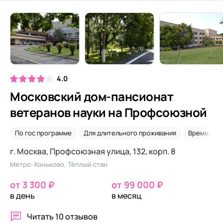
4.0
Московский дом-пансионат
ветеранов науки на Профсоюзной
По гос программе
Для длительного проживания
Временно
г. Москва, Профсоюзная улица, 132, корп. 8
Метро: Коньково, Тёплый стан
от 3 300 ₽
от 99 000 ₽
в день
в месяц
Читать
10 отзывов