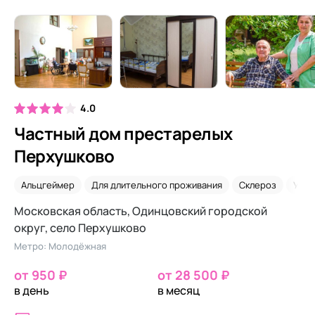
4.0
Частный дом престарелых
Перхушково
Альцгеймер
Для длительного проживания
Склероз
Уход
Московская область, Одинцовский городской
округ, село Перхушково
Метро: Молодёжная
от 950 ₽
от 28 500 ₽
в день
в месяц