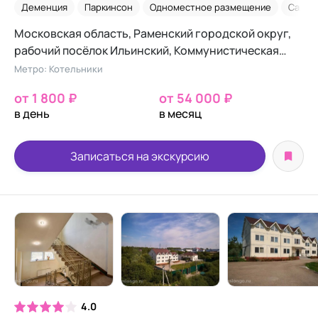
Коммунистической
Деменция
Паркинсон
Одноместное размещение
Сахар
Московская область, Раменский городской округ,
рабочий посёлок Ильинский, Коммунистическая
улица, 123
Метро: Котельники
от 1 800 ₽
от 54 000 ₽
в день
в месяц
Записаться на экскурсию
4.0