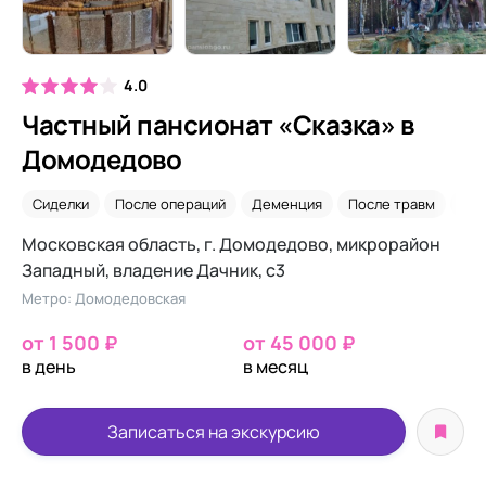
4.0
Частный пансионат «Сказка» в
Домодедово
Сиделки
После операций
Деменция
После травм
Ле
Московская область, г. Домодедово, микрорайон
Западный, владение Дачник, с3
Метро: Домодедовская
от 1 500 ₽
от 45 000 ₽
в день
в месяц
Записаться на экскурсию