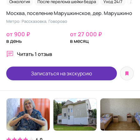
Онкология
После перелома шейки бедра
Уход 24/7
Дем
Москва, поселение Марушкинское, дер. Марушкино
Метро: Рассказовка, Говорово
от 900 ₽
от 27 000 ₽
в день
в месяц
Читать
1 отзыв
Записаться на экскурсию
4.0