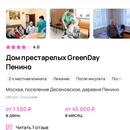
4.0
Дом престарелых GreenDay
Пенино
2-х местная комната
Лежачие
После инсульта
После пе
Москва, поселение Десеновское, деревня Пенино
Метро: Ольховая
от 1 500 ₽
от 45 000 ₽
в день
в месяц
Читать
1 отзыв