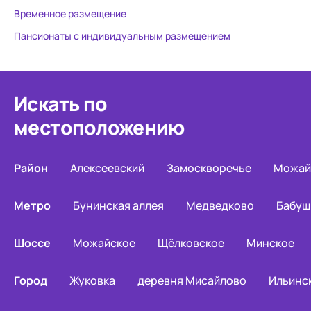
Временное размещение
Пансионаты с индивидуальным размещением
Искать по
местоположению
Район
Алексеевский
Замоскворечье
Можай
Метро
Бунинская аллея
Медведково
Бабуш
Шоссе
Можайское
Щёлковское
Минское
Город
Жуковка
деревня Мисайлово
Ильинс