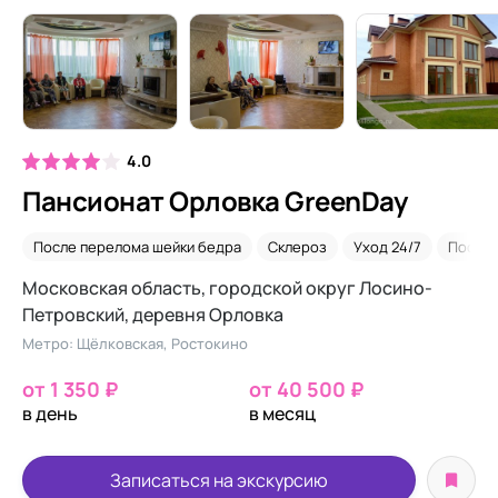
4.0
Пансионат Орловка GreenDay
После перелома шейки бедра
Склероз
Уход 24/7
После 
Московская область, городской округ Лосино-
Петровский, деревня Орловка
Метро: Щёлковская, Ростокино
от 1 350 ₽
от 40 500 ₽
в день
в месяц
Записаться на экскурсию