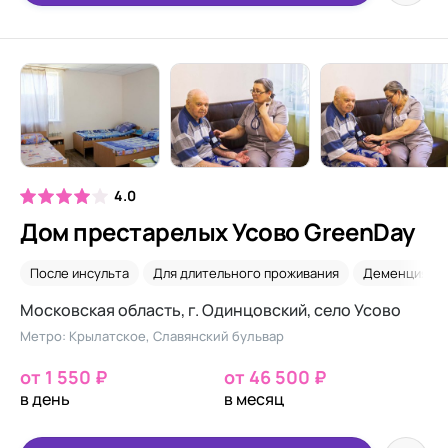
4.0
Дом престарелых Усово GreenDay
После инсульта
Для длительного проживания
Деменция
Московская область, г. Одинцовский, село Усово
Метро: Крылатское, Славянский бульвар
от 1 550 ₽
от 46 500 ₽
в день
в месяц