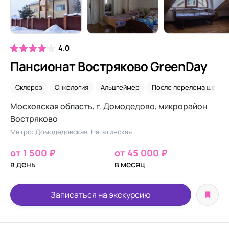
4.0
Пансионат Востряково GreenDay
Склероз
Онкология
Альцгеймер
После перелома шейки
Московская область, г. Домодедово, микрорайон
Востряково
Метро: Домодедовская, Нагатинская
от 1 500 ₽
от 45 000 ₽
в день
в месяц
Записаться на экскурсию