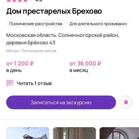
Дом престарелых Брехово
Психические расстройства
Для длительного проживания
С
Московская область. Солнечногорский район,
деревня Брёхово 43
Метро: Пятницкое шоссе
от 1 200 ₽
от 36 000 ₽
в день
в месяц
Читать
1 отзыв
Записаться на экскурсию