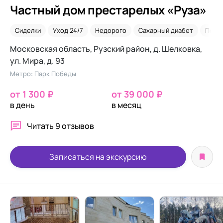
Частный дом престарелых «Руза»
Сиделки
Уход 24/7
Недорого
Сахарный диабет
После
Московская область, Рузский район, д. Шелковка,
ул. Мира, д. 93
Метро: Парк Победы
от 1 300 ₽
от 39 000 ₽
в день
в месяц
Читать
9 отзывов
Записаться на экскурсию