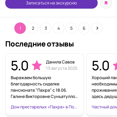
Записаться на экскурсию
1
2
3
4
5
6
Последние отзывы
5.0
5.0
Данила Савов
13 августа 2025
Выражаем большую
Хороший пан
благодарность сиделке
необходимы
пансионата "Пахра" с 18.06.
проживания.
Галине Викторовне Сунъатуллои
здесь дедуш
за профессионализм и за доброе
внимание н
Дом престарелых «Пахра» в Подольске
и сердечное отношение к своим
территорию 
подопечным. Постоялец
По телефон