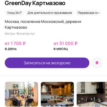
GreenDay Картмазово
Уход 24/7
Для длительного проживания
Перевозка лежачих
Москва, поселение Московский, деревня
Картмазово
Метро: Филатов луг
от 1 700 ₽
от 51 000 ₽
в день
в месяц
Записаться на экскурсию