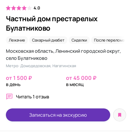
4.0
Частный дом престарелых
Булатниково
Лежачие
Сахарный диабет
Сиделки
После перелома ше
Московская область, Ленинский городской округ,
село Булатниково
Метро: Домодедовская, Нагатинская
от 1 500 ₽
от 45 000 ₽
в день
в месяц
Читать
1 отзыв
Записаться на экскурсию